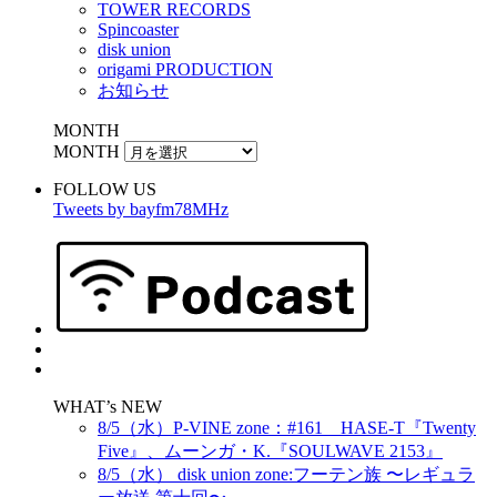
TOWER RECORDS
Spincoaster
disk union
origami PRODUCTION
お知らせ
MONTH
MONTH
FOLLOW US
Tweets by bayfm78MHz
WHAT’s NEW
8/5（水）P-VINE zone：#161 HASE-T『Twenty
Five』、ムーンガ・K.『SOULWAVE 2153』
8/5（水） disk union zone:フーテン族 〜レギュラ