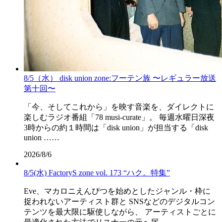
8/5（水） disk union zone:フーテン族 〜レギュラー放送
第十回〜
「今、そしてこれから」を映す音楽を、ダイレクトに
楽しむラジオ番組「78 musi-curate」。 毎週水曜日深夜
3時からの約１時間は「disk union」が担当する「disk
union ……
2026/8/6
8/5(水) FactoryS zone vol. 173 “ハク。特集”
Eve、マカロニえんぴつを始めとしたジャンル・枠に
捉われないアーティスト群と SNSなどのデジタルコン
テンツを最大限に駆使しながら、 アーティストごとに