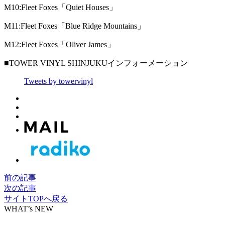
M10:Fleet Foxes「Quiet Houses」
M11:Fleet Foxes「Blue Ridge Mountains」
M12:Fleet Foxes「Oliver James」
■TOWER VINYL SHINJUKUインフォーメーション
Tweets by towervinyl
前の記事
次の記事
サイトTOPへ戻る
WHAT’s NEW