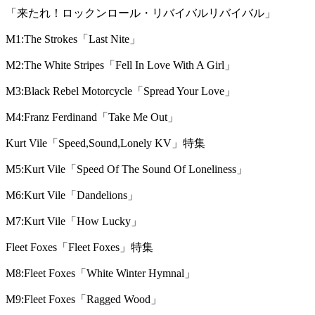
「来たれ！ロックンロール・リバイバルリバイバル」
M1:The Strokes「Last Nite」
M2:The White Stripes「Fell In Love With A Girl」
M3:Black Rebel Motorcycle「Spread Your Love」
M4:Franz Ferdinand「Take Me Out」
Kurt Vile「Speed,Sound,Lonely KV」特集
M5:Kurt Vile「Speed Of The Sound Of Loneliness」
M6:Kurt Vile「Dandelions」
M7:Kurt Vile「How Lucky」
Fleet Foxes「Fleet Foxes」特集
M8:Fleet Foxes「White Winter Hymnal」
M9:Fleet Foxes「Ragged Wood」