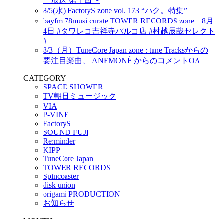
ー放送 第十回〜
8/5(水) FactoryS zone vol. 173 “ハク。特集”
bayfm 78musi-curate TOWER RECORDS zone 8月
4日 #タワレコ吉祥寺パルコ店 #村越辰哉セレクト
#
8/3（月）TuneCore Japan zone : tune Tracksからの
要注目楽曲、 ANEMONÉ からのコメントOA
CATEGORY
SPACE SHOWER
TV朝日ミュージック
VIA
P-VINE
FactoryS
SOUND FUJI
Re:minder
KIPP
TuneCore Japan
TOWER RECORDS
Spincoaster
disk union
origami PRODUCTION
お知らせ