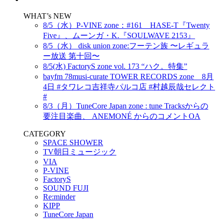
WHAT’s NEW
8/5（水）P-VINE zone：#161 HASE-T『Twenty
Five』、ムーンガ・K.『SOULWAVE 2153』
8/5（水） disk union zone:フーテン族 〜レギュラ
ー放送 第十回〜
8/5(水) FactoryS zone vol. 173 “ハク。特集”
bayfm 78musi-curate TOWER RECORDS zone 8月
4日 #タワレコ吉祥寺パルコ店 #村越辰哉セレクト
#
8/3（月）TuneCore Japan zone : tune Tracksからの
要注目楽曲、 ANEMONÉ からのコメントOA
CATEGORY
SPACE SHOWER
TV朝日ミュージック
VIA
P-VINE
FactoryS
SOUND FUJI
Re:minder
KIPP
TuneCore Japan