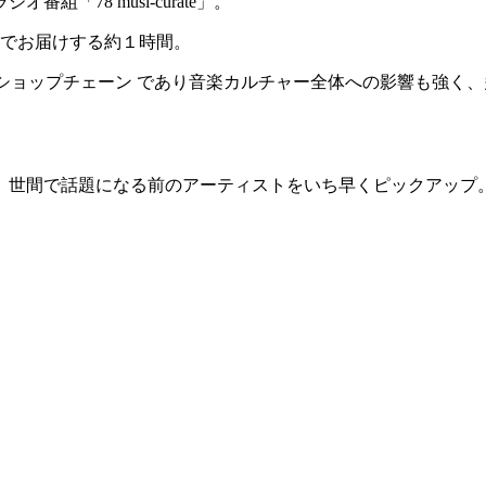
78 musi-curate」。
口でお届けする約１時間。
総合音楽CDショップチェーン であり音楽カルチャー全体への影響も
、世間で話題になる前のアーティストをいち早くピックアップ