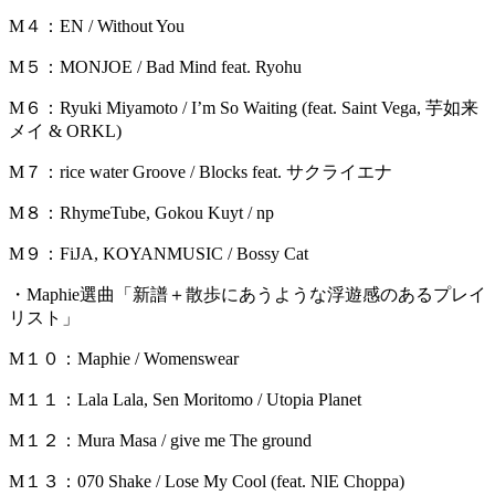
M４：EN / Without You
M５：MONJOE / Bad Mind feat. Ryohu
M６：Ryuki Miyamoto / I’m So Waiting (feat. Saint Vega, 芋如来
メイ & ORKL)
M７：rice water Groove / Blocks feat. サクライエナ
M８：RhymeTube, Gokou Kuyt / np
M９：FiJA, KOYANMUSIC / Bossy Cat
・Maphie選曲「新譜＋散歩にあうような浮遊感のあるプレイ
リスト」
M１０：Maphie / Womenswear
M１１：Lala Lala, Sen Moritomo / Utopia Planet
M１２：Mura Masa / give me The ground
M１３：070 Shake / Lose My Cool (feat. NlE Choppa)