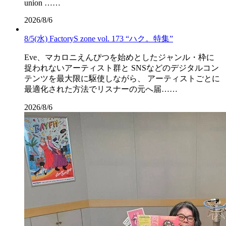
union ……
2026/8/6
8/5(水) FactoryS zone vol. 173 “ハク。特集”
Eve、マカロニえんぴつを始めとしたジャンル・枠に
捉われないアーティスト群と SNSなどのデジタルコン
テンツを最大限に駆使しながら、 アーティストごとに
最適化された方法でリスナーの元へ届……
2026/8/6