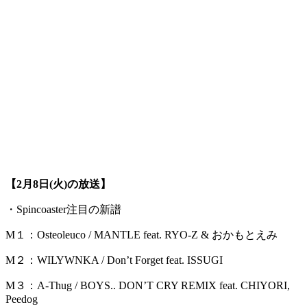
【2月8日(火)の放送】
・Spincoaster注目の新譜
M１：Osteoleuco / MANTLE feat. RYO-Z & おかもとえみ
M２：WILYWNKA / Don’t Forget feat. ISSUGI
M３：A-Thug / BOYS.. DON’T CRY REMIX feat. CHIYORI,
Peedog