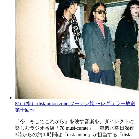
8/5（水） disk union zone:フーテン族 〜レギュラー放送
第十回〜
「今、そしてこれから」を映す音楽を、ダイレクトに
楽しむラジオ番組「78 musi-curate」。 毎週水曜日深夜
3時からの約１時間は「disk union」が担当する「disk