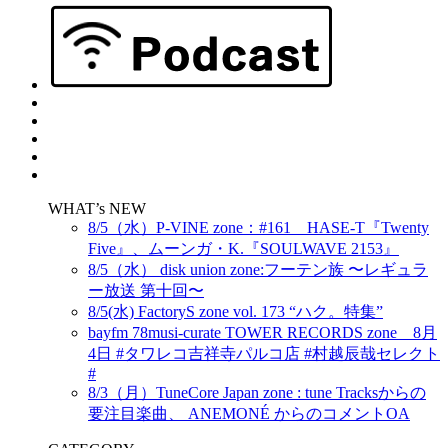
WHAT’s NEW
8/5（水）P-VINE zone：#161 HASE-T『Twenty
Five』、ムーンガ・K.『SOULWAVE 2153』
8/5（水） disk union zone:フーテン族 〜レギュラ
ー放送 第十回〜
8/5(水) FactoryS zone vol. 173 “ハク。特集”
bayfm 78musi-curate TOWER RECORDS zone 8月
4日 #タワレコ吉祥寺パルコ店 #村越辰哉セレクト
#
8/3（月）TuneCore Japan zone : tune Tracksからの
要注目楽曲、 ANEMONÉ からのコメントOA