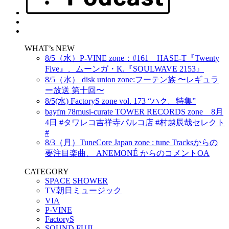
WHAT’s NEW
8/5（水）P-VINE zone：#161 HASE-T『Twenty
Five』、ムーンガ・K.『SOULWAVE 2153』
8/5（水） disk union zone:フーテン族 〜レギュラ
ー放送 第十回〜
8/5(水) FactoryS zone vol. 173 “ハク。特集”
bayfm 78musi-curate TOWER RECORDS zone 8月
4日 #タワレコ吉祥寺パルコ店 #村越辰哉セレクト
#
8/3（月）TuneCore Japan zone : tune Tracksからの
要注目楽曲、 ANEMONÉ からのコメントOA
CATEGORY
SPACE SHOWER
TV朝日ミュージック
VIA
P-VINE
FactoryS
SOUND FUJI