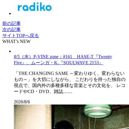
前の記事
次の記事
サイトTOPへ戻る
WHAT’s NEW
8/5（水）P-VINE zone：#161 HASE-T『Twenty
Five』、ムーンガ・K.『SOULWAVE 2153』
「THE CHANGING SAME ～変わりゆく、変わらない
もの～」を大切にしながら、 こだわりを持った独自の
視点で、国内外の多種多様な音楽とその文化を、 レコ
ードやCD・DVD、雑誌……
2026/8/6