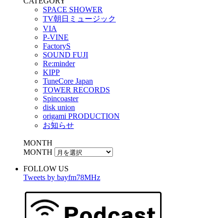
CATEGORY
SPACE SHOWER
TV朝日ミュージック
VIA
P-VINE
FactoryS
SOUND FUJI
Re:minder
KIPP
TuneCore Japan
TOWER RECORDS
Spincoaster
disk union
origami PRODUCTION
お知らせ
MONTH
MONTH
FOLLOW US
Tweets by bayfm78MHz