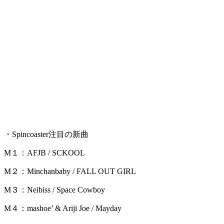
・Spincoaster注目の新曲
M１：AFJB / SCKOOL
M２：Minchanbaby / FALL OUT GIRL
M３：Neibiss / Space Cowboy
M４：mashoe’ & Ariji Joe / Mayday