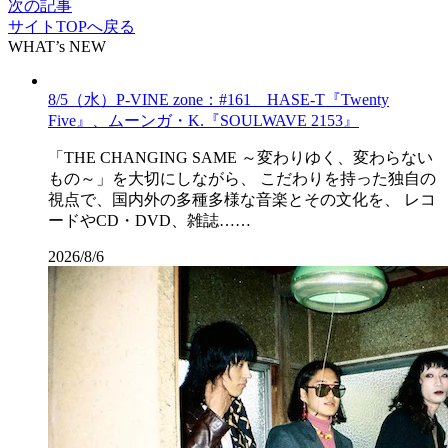
次の記事
サイトTOPへ戻る
WHAT’s NEW
8/5（水）P-VINE zone：#161 HASE-T『Twenty
Five』、ムーンガ・K.『SOULWAVE 2153』
「THE CHANGING SAME ～変わりゆく、変わらない
もの～」を大切にしながら、 こだわりを持った独自の
視点で、国内外の多種多様な音楽とその文化を、 レコ
ードやCD・DVD、雑誌……
2026/8/6