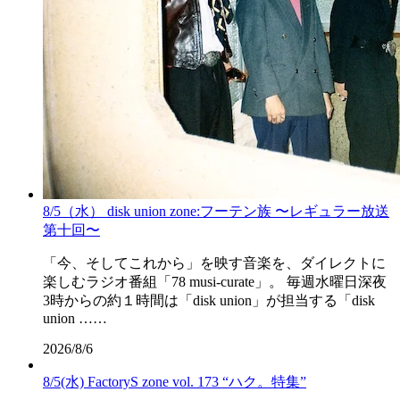
8/5（水） disk union zone:フーテン族 〜レギュラー放送
第十回〜
「今、そしてこれから」を映す音楽を、ダイレクトに
楽しむラジオ番組「78 musi-curate」。 毎週水曜日深夜
3時からの約１時間は「disk union」が担当する「disk
union ……
2026/8/6
8/5(水) FactoryS zone vol. 173 “ハク。特集”