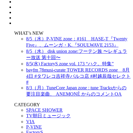
WHAT’s NEW
8/5（水）P-VINE zone：#161 HASE-T『Twenty
Five』、ムーンガ・K.『SOULWAVE 2153』
8/5（水） disk union zone:フーテン族 〜レギュラ
ー放送 第十回〜
8/5(水) FactoryS zone vol. 173 “ハク。特集”
bayfm 78musi-curate TOWER RECORDS zone 8月
4日 #タワレコ吉祥寺パルコ店 #村越辰哉セレクト
#
8/3（月）TuneCore Japan zone : tune Tracksからの
要注目楽曲、 ANEMONÉ からのコメントOA
CATEGORY
SPACE SHOWER
TV朝日ミュージック
VIA
P-VINE
FactoryS