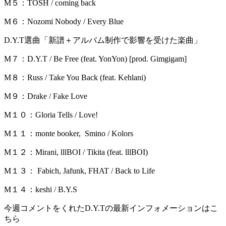
M５：TOSH / coming back
M６：Nozomi Nobody / Every Blue
D.Y.T選曲「新譜＋アルバム制作で影響を受けた楽曲」
M７：D.Y.T / Be Free (feat. YonYon) [prod. Gimgigam]
M８：Russ / Take You Back (feat. Kehlani)
M９：Drake / Fake Love
M１０：Gloria Tells / Love!
M１１：monte booker, Smino / Kolors
M１２：Mirani, lllBOI / Tikita (feat. lllBOI)
M１３： Fabich, Jafunk, FHAT / Back to Life
M１４：keshi / B.Y.S
今週コメントをくれたD.Y.Tの最新インフォメーションはこ
ちら