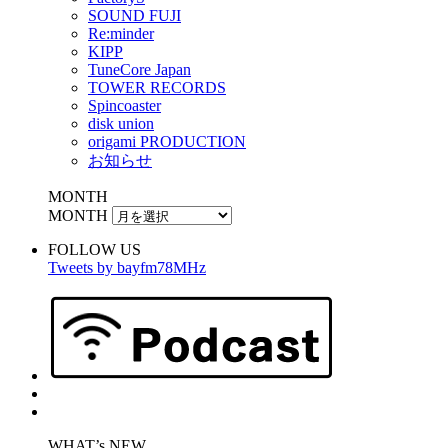
SOUND FUJI
Re:minder
KIPP
TuneCore Japan
TOWER RECORDS
Spincoaster
disk union
origami PRODUCTION
お知らせ
MONTH
MONTH
FOLLOW US
Tweets by bayfm78MHz
WHAT’s NEW