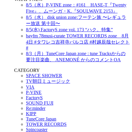
8/5（水）P-VINE zone：#161 HASE-T『Twenty
Five』、ムーンガ・K.『SOULWAVE 2153』
8/5（水） disk union zone:フーテン族 〜レギュラ
ー放送 第十回〜
8/5(水) FactoryS zone vol. 173 “ハク。特集”
bayfm 78musi-curate TOWER RECORDS zone 8月
4日 #タワレコ吉祥寺パルコ店 #村越辰哉セレクト
#
8/3（月）TuneCore Japan zone : tune Tracksからの
要注目楽曲、 ANEMONÉ からのコメントOA
CATEGORY
SPACE SHOWER
TV朝日ミュージック
VIA
P-VINE
FactoryS
SOUND FUJI
Re:minder
KIPP
TuneCore Japan
TOWER RECORDS
Spincoaster