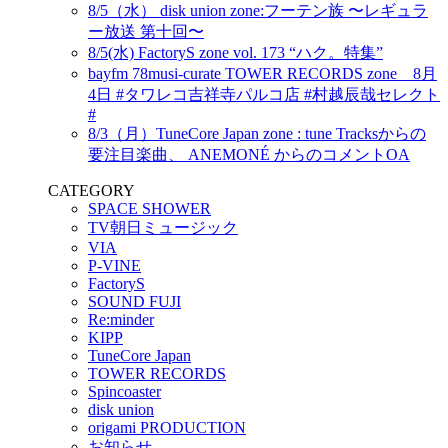
8/5（水） disk union zone:フーテン族 〜レギュラ
ー放送 第十回〜
8/5(水) FactoryS zone vol. 173 “ハク。特集”
bayfm 78musi-curate TOWER RECORDS zone 8月
4日 #タワレコ吉祥寺パルコ店 #村越辰哉セレクト
#
8/3（月）TuneCore Japan zone : tune Tracksからの
要注目楽曲、 ANEMONÉ からのコメントOA
CATEGORY
SPACE SHOWER
TV朝日ミュージック
VIA
P-VINE
FactoryS
SOUND FUJI
Re:minder
KIPP
TuneCore Japan
TOWER RECORDS
Spincoaster
disk union
origami PRODUCTION
お知らせ