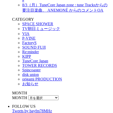
#
8/3（月）TuneCore Japan zone : tune Tracksからの
要注目楽曲、 ANEMONÉ からのコメントOA
CATEGORY
SPACE SHOWER
TV朝日ミュージック
VIA
P-VINE
FactoryS
SOUND FUJI
Re:minder
KIPP
TuneCore Japan
TOWER RECORDS
Spincoaster
disk union
origami PRODUCTION
お知らせ
MONTH
MONTH
FOLLOW US
Tweets by bayfm78MHz