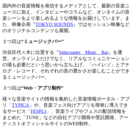
国内外の音楽情報を発信するメディアとして、最新の音楽ニ
ュースに加え、インタビューやコラムなど、オンタイムの音
楽シーンをより楽しめるような情報をお届けしています。ま
た、映像企画『
TOKYO SOUNDS
』ではセッション映像など
のオリジナルコンテンツも展開。
２つ目は
“ミュージックバー”
渋谷区代々木に位置する『
Spincoaster Music Bar
』を運
営。オンライン上だけでなく、リアルなコミュニケーション
の場も必要だという思いから立ち上げ、「ハイレゾ」とアナ
ログ・レコード、それぞれの音の豊かさが楽しむことができ
るミュージックバー。
３つ目は
“Web・アプリ制作”
様々な音楽サイトの情報を集約した音楽情報ポータル・アプ
リ「
TYPICA
」や、音楽フェス向けアプリを簡単に導入でき
るサービス「
FESPLI
」、音楽ライブやフェスの配信情報を
まとめた「TUNE」などの自社アプリ開発や受託開発、アー
ティストオフィシャルサイトのWEB制作。