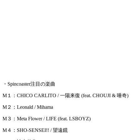
・Spincoaster注目の楽曲
M１：CHICO CARLITO / 一陽来復 (feat. CHOUJI & 唾奇)
M２：Leonald / Mihama
M３：Meta Flower / LIFE (feat. LSBOYZ)
M４：SHO-SENSEI!! / 望遠鏡