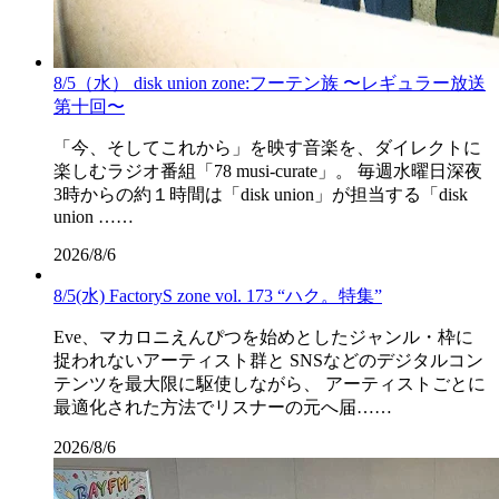
8/5（水） disk union zone:フーテン族 〜レギュラー放送
第十回〜
「今、そしてこれから」を映す音楽を、ダイレクトに
楽しむラジオ番組「78 musi-curate」。 毎週水曜日深夜
3時からの約１時間は「disk union」が担当する「disk
union ……
2026/8/6
8/5(水) FactoryS zone vol. 173 “ハク。特集”
Eve、マカロニえんぴつを始めとしたジャンル・枠に
捉われないアーティスト群と SNSなどのデジタルコン
テンツを最大限に駆使しながら、 アーティストごとに
最適化された方法でリスナーの元へ届……
2026/8/6