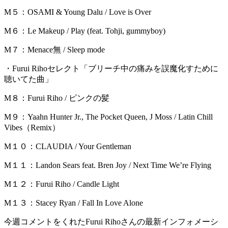
M５：OSAMI & Young Dalu / Love is Over
M６：Le Makeup / Play (feat. Tohji, gummyboy)
M７：Menace無 / Sleep mode
・Furui Rihoセレクト「ブリーチ中の痛みを誤魔化すために
聴いてた曲」
M８：Furui Riho / ピンクの髪
M９：Yaahn Hunter Jr., The Pocket Queen, J Moss / Latin Chill
Vibes（Remix）
M１０：CLAUDIA / Your Gentleman
M１１：Landon Sears feat. Bren Joy / Next Time We’re Flying
M１２：Furui Riho / Candle Light
M１３：Stacey Ryan / Fall In Love Alone
今週コメントをくれたFurui Rihoさんの最新インフォメーシ