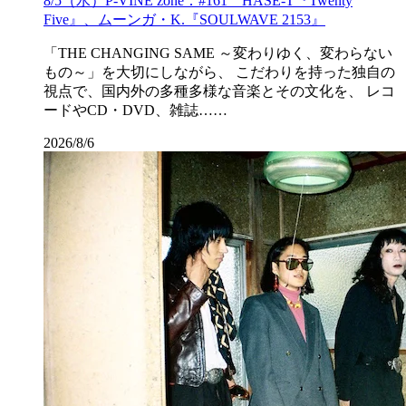
8/5（水）P-VINE zone：#161 HASE-T『Twenty
Five』、ムーンガ・K.『SOULWAVE 2153』
「THE CHANGING SAME ～変わりゆく、変わらない
もの～」を大切にしながら、 こだわりを持った独自の
視点で、国内外の多種多様な音楽とその文化を、 レコ
ードやCD・DVD、雑誌……
2026/8/6