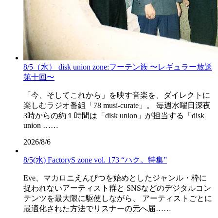
8/5（水） disk union zone:フーテン族 〜レギュラー放送
第十回〜
「今、そしてこれから」を映す音楽を、ダイレクトに
楽しむラジオ番組「78 musi-curate」。 毎週水曜日深夜
3時からの約１時間は「disk union」が担当する「disk
union ……
2026/8/6
8/5(水) FactoryS zone vol. 173 “ハク。特集”
Eve、マカロニえんぴつを始めとしたジャンル・枠に
捉われないアーティスト群と SNSなどのデジタルコン
テンツを最大限に駆使しながら、 アーティストごとに
最適化された方法でリスナーの元へ届……