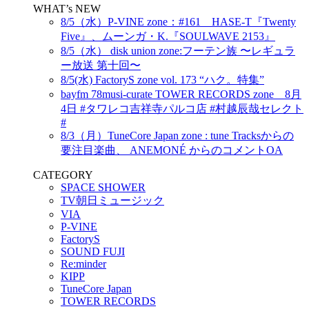
WHAT’s NEW
8/5（水）P-VINE zone：#161 HASE-T『Twenty
Five』、ムーンガ・K.『SOULWAVE 2153』
8/5（水） disk union zone:フーテン族 〜レギュラ
ー放送 第十回〜
8/5(水) FactoryS zone vol. 173 “ハク。特集”
bayfm 78musi-curate TOWER RECORDS zone 8月
4日 #タワレコ吉祥寺パルコ店 #村越辰哉セレクト
#
8/3（月）TuneCore Japan zone : tune Tracksからの
要注目楽曲、 ANEMONÉ からのコメントOA
CATEGORY
SPACE SHOWER
TV朝日ミュージック
VIA
P-VINE
FactoryS
SOUND FUJI
Re:minder
KIPP
TuneCore Japan
TOWER RECORDS