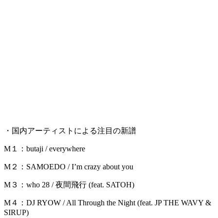
・国内アーティストによる注目の新譜
M１：butaji / everywhere
M２：SAMOEDO / I’m crazy about you
M３：who 28 / 夜間飛行 (feat. SATOH)
M４：DJ RYOW / All Through the Night (feat. JP THE WAVY &
SIRUP)