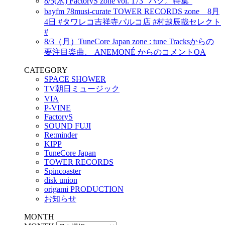
8/5(水) FactoryS zone vol. 173 “ハク。特集”
bayfm 78musi-curate TOWER RECORDS zone 8月
4日 #タワレコ吉祥寺パルコ店 #村越辰哉セレクト
#
8/3（月）TuneCore Japan zone : tune Tracksからの
要注目楽曲、 ANEMONÉ からのコメントOA
CATEGORY
SPACE SHOWER
TV朝日ミュージック
VIA
P-VINE
FactoryS
SOUND FUJI
Re:minder
KIPP
TuneCore Japan
TOWER RECORDS
Spincoaster
disk union
origami PRODUCTION
お知らせ
MONTH