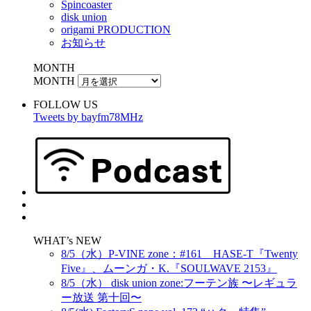
Spincoaster
disk union
origami PRODUCTION
お知らせ
MONTH
MONTH
FOLLOW US
Tweets by bayfm78MHz
WHAT’s NEW
8/5（水）P-VINE zone：#161 HASE-T『Twenty
Five』、ムーンガ・K.『SOULWAVE 2153』
8/5（水） disk union zone:フーテン族 〜レギュラ
ー放送 第十回〜