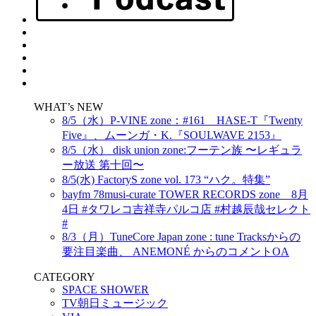
WHAT’s NEW
8/5（水）P-VINE zone：#161 HASE-T『Twenty
Five』、ムーンガ・K.『SOULWAVE 2153』
8/5（水） disk union zone:フーテン族 〜レギュラ
ー放送 第十回〜
8/5(水) FactoryS zone vol. 173 “ハク。特集”
bayfm 78musi-curate TOWER RECORDS zone 8月
4日 #タワレコ吉祥寺パルコ店 #村越辰哉セレクト
#
8/3（月）TuneCore Japan zone : tune Tracksからの
要注目楽曲、 ANEMONÉ からのコメントOA
CATEGORY
SPACE SHOWER
TV朝日ミュージック