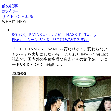
前の記事
次の記事
サイトTOPへ戻る
WHAT’s NEW
8/5（水）P-VINE zone：#161 HASE-T『Twenty
Five』、ムーンガ・K.『SOULWAVE 2153』
「THE CHANGING SAME ～変わりゆく、変わらない
もの～」を大切にしながら、 こだわりを持った独自の
視点で、国内外の多種多様な音楽とその文化を、 レコ
ードやCD・DVD、雑誌……
2026/8/6