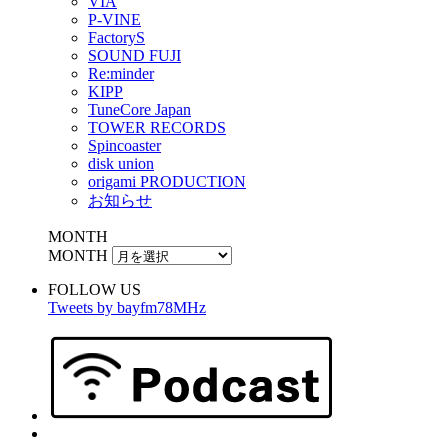
VIA
P-VINE
FactoryS
SOUND FUJI
Re:minder
KIPP
TuneCore Japan
TOWER RECORDS
Spincoaster
disk union
origami PRODUCTION
お知らせ
MONTH
MONTH
FOLLOW US
Tweets by bayfm78MHz