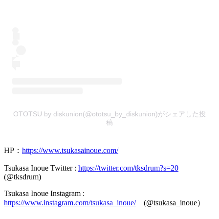
OTOTSU by diskunion(@ototsu_by_diskunion)がシェアした投
稿
HP：
https://www.tsukasainoue.com/
Tsukasa Inoue Twitter :
https://twitter.com/tksdrum?s=20
(@tksdrum)
Tsukasa Inoue Instagram :
https://www.instagram.com/tsukasa_inoue/
(@tsukasa_inoue）