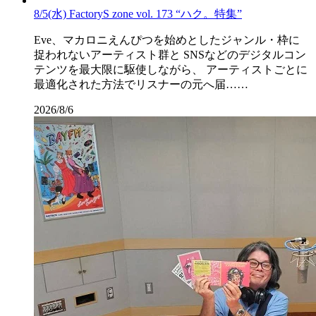
8/5(水) FactoryS zone vol. 173 “ハク。特集”
Eve、マカロニえんぴつを始めとしたジャンル・枠に
捉われないアーティスト群と SNSなどのデジタルコン
テンツを最大限に駆使しながら、 アーティストごとに
最適化された方法でリスナーの元へ届……
2026/8/6