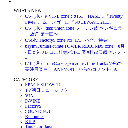
WHAT’s NEW
8/5（水）P-VINE zone：#161 HASE-T『Twenty
Five』、ムーンガ・K.『SOULWAVE 2153』
8/5（水） disk union zone:フーテン族 〜レギュラ
ー放送 第十回〜
8/5(水) FactoryS zone vol. 173 “ハク。特集”
bayfm 78musi-curate TOWER RECORDS zone 8月
4日 #タワレコ吉祥寺パルコ店 #村越辰哉セレクト
#
8/3（月）TuneCore Japan zone : tune Tracksからの
要注目楽曲、 ANEMONÉ からのコメントOA
CATEGORY
SPACE SHOWER
TV朝日ミュージック
VIA
P-VINE
FactoryS
SOUND FUJI
Re:minder
KIPP
TuneCore Japan