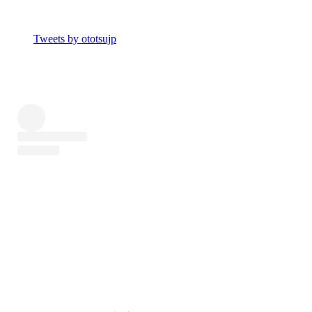
Tweets by ototsujp