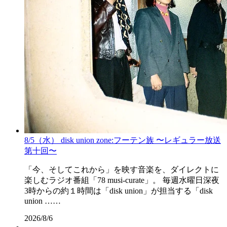
8/5（水） disk union zone:フーテン族 〜レギュラー放送
第十回〜
「今、そしてこれから」を映す音楽を、ダイレクトに
楽しむラジオ番組「78 musi-curate」。 毎週水曜日深夜
3時からの約１時間は「disk union」が担当する「disk
union ……
2026/8/6