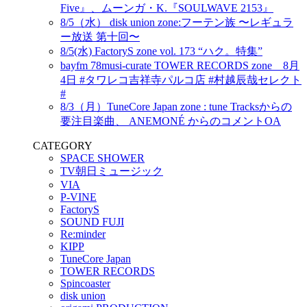
Five』、ムーンガ・K.『SOULWAVE 2153』
8/5（水） disk union zone:フーテン族 〜レギュラ
ー放送 第十回〜
8/5(水) FactoryS zone vol. 173 “ハク。特集”
bayfm 78musi-curate TOWER RECORDS zone 8月
4日 #タワレコ吉祥寺パルコ店 #村越辰哉セレクト
#
8/3（月）TuneCore Japan zone : tune Tracksからの
要注目楽曲、 ANEMONÉ からのコメントOA
CATEGORY
SPACE SHOWER
TV朝日ミュージック
VIA
P-VINE
FactoryS
SOUND FUJI
Re:minder
KIPP
TuneCore Japan
TOWER RECORDS
Spincoaster
disk union