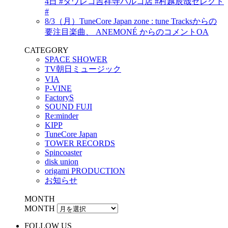
4日 #タワレコ吉祥寺パルコ店 #村越辰哉セレクト
#
8/3（月）TuneCore Japan zone : tune Tracksからの
要注目楽曲、 ANEMONÉ からのコメントOA
CATEGORY
SPACE SHOWER
TV朝日ミュージック
VIA
P-VINE
FactoryS
SOUND FUJI
Re:minder
KIPP
TuneCore Japan
TOWER RECORDS
Spincoaster
disk union
origami PRODUCTION
お知らせ
MONTH
MONTH
FOLLOW US