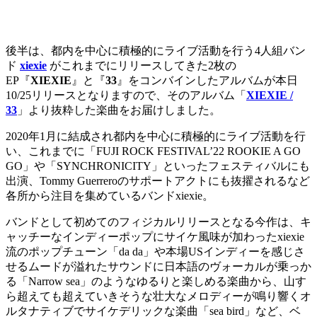
後半は、都内を中心に積極的にライブ活動を行う4人組バン
ド
xiexie
がこれまでにリリースしてきた2枚の
EP『
XIEXIE
』と『
33
』をコンバインしたアルバムが本日
10/25リリースとなりますので、そのアルバム「
XIEXIE /
33
」より抜粋した楽曲をお届けしました。
2020年1月に結成され都内を中心に積極的にライブ活動を行
い、これまでに「FUJI ROCK FESTIVAL’22 ROOKIE A GO
GO」や「SYNCHRONICITY」といったフェスティバルにも
出演、Tommy Guerreroのサポートアクトにも抜擢されるなど
各所から注目を集めているバンドxiexie。
バンドとして初めてのフィジカルリリースとなる今作は、キ
ャッチーなインディーポップにサイケ風味が加わったxiexie
流のポップチューン「da da」や本場USインディーを感じさ
せるムードが溢れたサウンドに日本語のヴォーカルが乗っか
る「Narrow sea」のようなゆるりと楽しめる楽曲から、山す
ら超えても超えていきそうな壮大なメロディーが鳴り響くオ
ルタナティブでサイケデリックな楽曲「sea bird」など、ベ