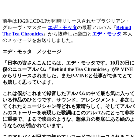
前半は10/20にCD/LPが同時リリースされたブラジリアン・
グルーヴ・マスター
エヂ・モッタ
の最新アルバム『
Behind
The Tea Chronicles
』から抜粋した楽曲と
エヂ・モッタ
本人
のメッセージをお送りしました。
エヂ・モッタ
メッセージ
「日本の皆さんこんにちは、エヂ・モッタです。10月20日に
僕のニューアルバム『Behind the Tea Chronicles』がP-VINE
からリリースされました。またP-VINEと仕事ができてとて
も嬉しく思っています。
これは僕がこれまで録音したアルバムの中で最も気に入って
いる作品のひとつです。サウンド、アレンジメント、参加し
てくれたミュージシャン等どれも素晴らしく、そしてアルバ
ムのストーリーを表現した歌詞はこのアルバムにとって非常
に重要で、まるで映画のような、想像力の奥底にある絵のよ
うなものが描かれています。
このアルバムが日本で初めてレコードでリリースされること