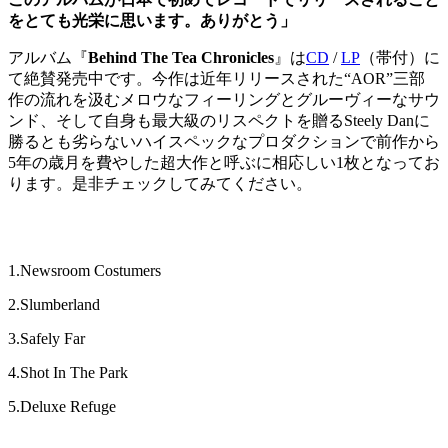
をとても光栄に思います。ありがとう」
アルバム『
Behind The Tea Chronicles
』は
CD
/
LP
（帯付）に
て絶賛発売中です。今作は近年リリースされた“AOR”三部
作の流れを汲むメロウなフィーリングとグルーヴィーなサウ
ンド、そして自身も最大級のリスペクトを贈るSteely Danに
勝るとも劣らないハイスペックなプロダクションで前作から
5年の歳月を費やした超大作と呼ぶに相応しい1枚となってお
ります。是非チェックしてみてください。
1.Newsroom Costumers
2.Slumberland
3.Safely Far
4.Shot In The Park
5.Deluxe Refuge