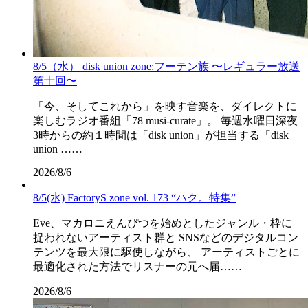
8/5（水） disk union zone:フーテン族 〜レギュラー放送
第十回〜
「今、そしてこれから」を映す音楽を、ダイレクトに
楽しむラジオ番組「78 musi-curate」。 毎週水曜日深夜
3時からの約１時間は「disk union」が担当する「disk
union ……
2026/8/6
8/5(水) FactoryS zone vol. 173 “ハク。特集”
Eve、マカロニえんぴつを始めとしたジャンル・枠に
捉われないアーティスト群と SNSなどのデジタルコン
テンツを最大限に駆使しながら、 アーティストごとに
最適化された方法でリスナーの元へ届……
2026/8/6