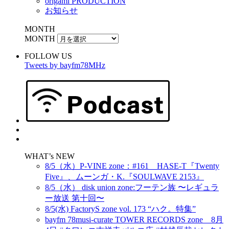
origami PRODUCTION
お知らせ
MONTH
MONTH
FOLLOW US
Tweets by bayfm78MHz
WHAT’s NEW
8/5（水）P-VINE zone：#161 HASE-T『Twenty
Five』、ムーンガ・K.『SOULWAVE 2153』
8/5（水） disk union zone:フーテン族 〜レギュラ
ー放送 第十回〜
8/5(水) FactoryS zone vol. 173 “ハク。特集”
bayfm 78musi-curate TOWER RECORDS zone 8月