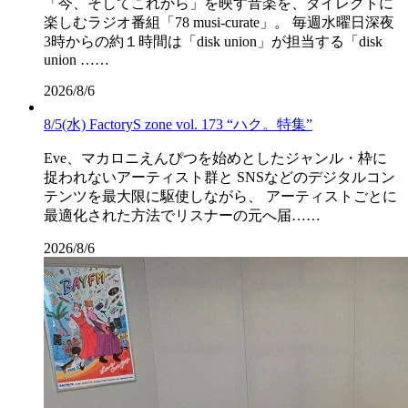
「今、そしてこれから」を映す音楽を、ダイレクトに
楽しむラジオ番組「78 musi-curate」。 毎週水曜日深夜
3時からの約１時間は「disk union」が担当する「disk
union ……
2026/8/6
8/5(水) FactoryS zone vol. 173 “ハク。特集”
Eve、マカロニえんぴつを始めとしたジャンル・枠に
捉われないアーティスト群と SNSなどのデジタルコン
テンツを最大限に駆使しながら、 アーティストごとに
最適化された方法でリスナーの元へ届……
2026/8/6