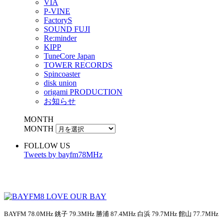
VIA
P-VINE
FactoryS
SOUND FUJI
Re:minder
KIPP
TuneCore Japan
TOWER RECORDS
Spincoaster
disk union
origami PRODUCTION
お知らせ
MONTH
MONTH
FOLLOW US
Tweets by bayfm78MHz
BAYFM 78.0MHz 銚子 79.3MHz 勝浦 87.4MHz 白浜 79.7MHz 館山 77.7MHz