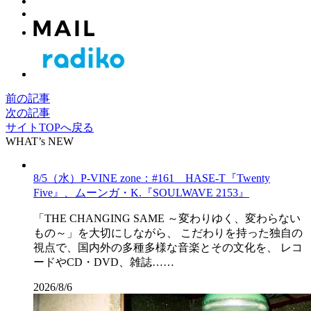
前の記事
次の記事
サイトTOPへ戻る
WHAT’s NEW
8/5（水）P-VINE zone：#161 HASE-T『Twenty
Five』、ムーンガ・K.『SOULWAVE 2153』
「THE CHANGING SAME ～変わりゆく、変わらない
もの～」を大切にしながら、 こだわりを持った独自の
視点で、国内外の多種多様な音楽とその文化を、 レコ
ードやCD・DVD、雑誌……
2026/8/6