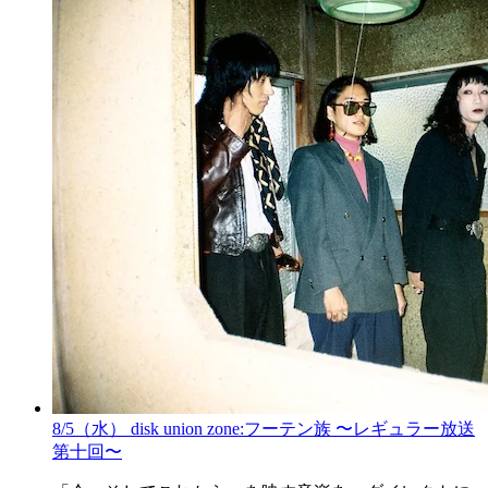
8/5（水） disk union zone:フーテン族 〜レギュラー放送
第十回〜