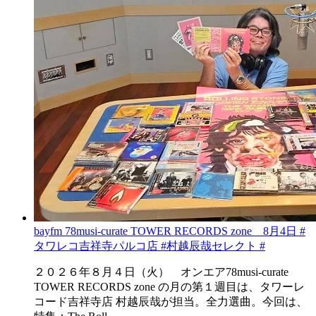
bayfm 78musi-curate TOWER RECORDS zone 8月4日 #
タワレコ吉祥寺パルコ店 #村越辰哉セレクト #
２０２６年８月４日（火） オンエア78musi-curate
TOWER RECORDS zone の月の第１週目は、タワーレ
コード吉祥寺店 村越辰哉が担当。全力選曲。今回は、