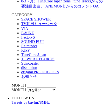
8/3（月）TuneCore Japan zone : tune Tracksからの
要注目楽曲、 ANEMONÉ からのコメントOA
CATEGORY
SPACE SHOWER
TV朝日ミュージック
VIA
P-VINE
FactoryS
SOUND FUJI
Re:minder
KIPP
TuneCore Japan
TOWER RECORDS
Spincoaster
disk union
origami PRODUCTION
お知らせ
MONTH
MONTH
FOLLOW US
Tweets by bayfm78MHz