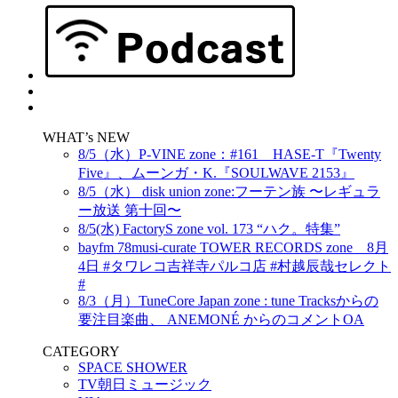
WHAT’s NEW
8/5（水）P-VINE zone：#161 HASE-T『Twenty
Five』、ムーンガ・K.『SOULWAVE 2153』
8/5（水） disk union zone:フーテン族 〜レギュラ
ー放送 第十回〜
8/5(水) FactoryS zone vol. 173 “ハク。特集”
bayfm 78musi-curate TOWER RECORDS zone 8月
4日 #タワレコ吉祥寺パルコ店 #村越辰哉セレクト
#
8/3（月）TuneCore Japan zone : tune Tracksからの
要注目楽曲、 ANEMONÉ からのコメントOA
CATEGORY
SPACE SHOWER
TV朝日ミュージック