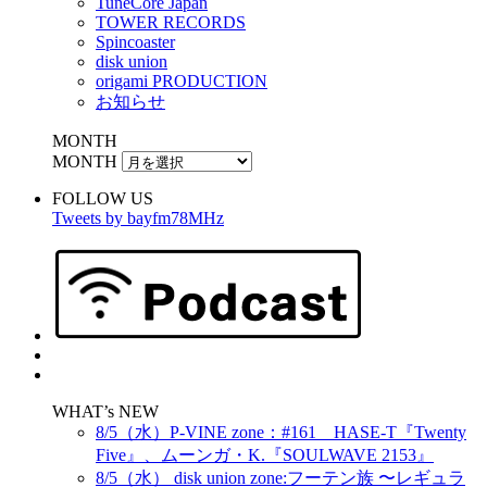
TuneCore Japan
TOWER RECORDS
Spincoaster
disk union
origami PRODUCTION
お知らせ
MONTH
MONTH
FOLLOW US
Tweets by bayfm78MHz
WHAT’s NEW
8/5（水）P-VINE zone：#161 HASE-T『Twenty
Five』、ムーンガ・K.『SOULWAVE 2153』
8/5（水） disk union zone:フーテン族 〜レギュラ