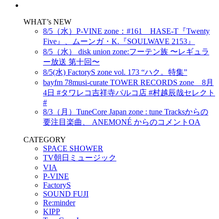
WHAT’s NEW
8/5（水）P-VINE zone：#161 HASE-T『Twenty
Five』、ムーンガ・K.『SOULWAVE 2153』
8/5（水） disk union zone:フーテン族 〜レギュラ
ー放送 第十回〜
8/5(水) FactoryS zone vol. 173 “ハク。特集”
bayfm 78musi-curate TOWER RECORDS zone 8月
4日 #タワレコ吉祥寺パルコ店 #村越辰哉セレクト
#
8/3（月）TuneCore Japan zone : tune Tracksからの
要注目楽曲、 ANEMONÉ からのコメントOA
CATEGORY
SPACE SHOWER
TV朝日ミュージック
VIA
P-VINE
FactoryS
SOUND FUJI
Re:minder
KIPP