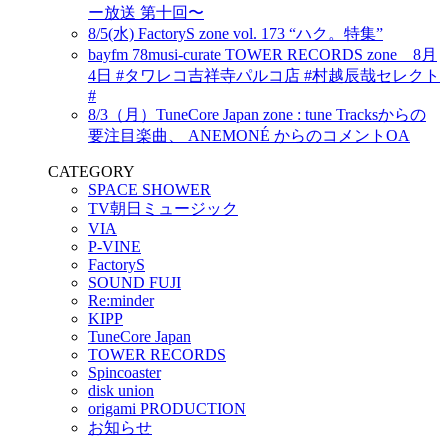
ー放送 第十回〜
8/5(水) FactoryS zone vol. 173 “ハク。特集”
bayfm 78musi-curate TOWER RECORDS zone 8月
4日 #タワレコ吉祥寺パルコ店 #村越辰哉セレクト
#
8/3（月）TuneCore Japan zone : tune Tracksからの
要注目楽曲、 ANEMONÉ からのコメントOA
CATEGORY
SPACE SHOWER
TV朝日ミュージック
VIA
P-VINE
FactoryS
SOUND FUJI
Re:minder
KIPP
TuneCore Japan
TOWER RECORDS
Spincoaster
disk union
origami PRODUCTION
お知らせ