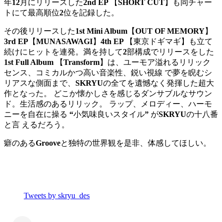
年
12
月にリリースした
2nd EP
【
SHORT CUT
】も同チャー
トにて最高順位
2
位を記録した。
その後リリースした
1st Mini Album
【
OUT OF MEMORY
】
3rd EP
【
MUNASAWAGI
】
4th EP
【東京ドギマギ】も立て
続けにヒットを連発。満を持して
2
部構成でリリースをした
1st Full Album
【
Transform
】は、ユーモア溢れるリリック
センス、コミカルかつ高い音楽性、鋭い視線 で夢を睨むシ
リアスな側面まで、
SKRYU
の全てを遺憾なく発揮した超大
作となった。 どこか懐かしさを感じるダンサブルなサウン
ド。生活感のあるリリック。 ラップ、メロディー、ハーモ
ニーを自在に操る
“
小気味良いスタイル
”
が
SKRYU
の十八番
と言 えるだろう。
癖のある
Groove
と独特の世界観を是非、体感してほしい。
Tweets by skryu_des