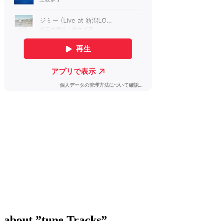
about
”tune Tracks”