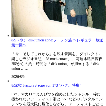
8/5（水） disk union zone:フーテン族 〜レギュラー放送
第十回〜
「今、そしてこれから」を映す音楽を、ダイレクトに
楽しむラジオ番組「78 musi-curate」。 毎週水曜日深夜
3時からの約１時間は「disk union」が担当する「disk
union ……
2026/8/6
8/5(水) FactoryS zone vol. 173 “ハク。特集”
Eve、マカロニえんぴつを始めとしたジャンル・枠に
捉われないアーティスト群と SNSなどのデジタルコン
テンツを最大限に駆使しながら、 アーティストごとに