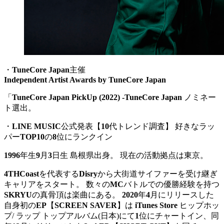
・
TuneCore Japan
主催
Independent Artist Awards by TuneCore Japan
「
TuneCore Japan PickUp (2022) -TuneCore Japan
ノミネー
ト選出。
・
LINE MUSIC
公式発表【
10
代トレンド調査】 好きなラッ
パー
TOP10
の
8
位にランクイン
1996
年生
9
月
3
日生 島根県出身。 現在の活動拠点は東京。
4THCoast
を代表する
Disry
から大街道サイファーを受け継ぎ
キャリアをスタート。 数々の
MC
バトルでの優勝経験を持つ
SKRYU
の真骨頂は楽曲にある。
2020
年
4
月にリリースした
自身初の
EP
【
SCREEN SAVER
】は
iTunes Store
ヒップホッ
プ/ ラップ トップアルバム(日本)にて
1
位にチャートイン、同