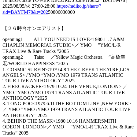
78 musi-curate TOWER RECORDS zone Hour.2 | BAYFM78 |
2025/08/05/火 27:00-28:00
https://radiko.jp/share/?
sid=BAYFM78&t=202
50806030000
【２６時台オンエアリスト】
openning1 ALL YOU NEED IS LOVE<1980.11.7 A&M
CHAPLIN MEMORIAL STUDIO>／ YMO ”YMO/L-R
TRAX Live & Rare Tracks ”2005
openning2 Taiso ／Yellow Magic Orchestra ”高橋幸
宏/WORLD HAPPINESS ”2025
1. COSMIC SURFIN'<1979.4.8 THE GREEK THEATRE,LOS
ANGELS> / YMO “YMO /YMO 1979 TRANS ATLANTIC
TOUR LIVE ANTHOLOGY” 2025
2. FIRECRACKER<1979.10.24 THE VENUE,LONDON> ／
YMO ”YMO /YMO 1979 TRANS ATLANTIC TOUR LIVE
ANTHOLOGY ”2025
3. TONG POO<1979.6.11THE BOTTOM LINE ,NEW YORK>
／ YMO ”YMO /YMO 1979 TRANS ATLANTIC TOUR LIVE
ANTHOLOGY” 2025
4. BEHIND THE MASK<1980.10.16 HAMMERSMITH
ODEON ,LONDON>／ YMO ”YMO/L-R TRAX Live & Rare
Tracks” 2005