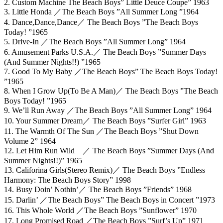
2. Custom Machine The Beach Boys” Little Deuce Coupe” 1963
3. Little Honda ／The Beach Boys ”All Summer Long ”1964
4. Dance,Dance,Dance／ The Beach Boys ”The Beach Boys
Today! ”1965
5. Drive-In ／The Beach Boys ”All Summer Long” 1964
6. Amusement Parks U.S.A.／ The Beach Boys ”Summer Days
(And Summer Nights!!) ”1965
7. Good To My Baby ／The Beach Boys” The Beach Boys Today!
”1965
8. When I Grow Up(To Be A Man)／ The Beach Boys ”The Beach
Boys Today! ”1965
9. We’ll Run Away ／The Beach Boys ”All Summer Long” 1964
10. Your Summer Dream／ The Beach Boys ”Surfer Girl” 1963
11. The Warmth Of The Sun ／The Beach Boys ”Shut Down
Volume 2” 1964
12. Let Him Run Wild ／ The Beach Boys ”Summer Days (And
Summer Nights!!)” 1965
13. Califorina Girls(Stereo Remix)／ The Beach Boys ”Endless
Harmony: The Beach Boys Story” 1998
14. Busy Doin’ Nothin’／ The Beach Boys ”Friends” 1968
15. Darlin’ ／The Beach Boys” The Beach Boys in Concert ”1973
16. This Whole World ／The Beach Boys ”Sunflower” 1970
17. Long Promised Road ／The Beach Boys ”Surf’s Up” 1971