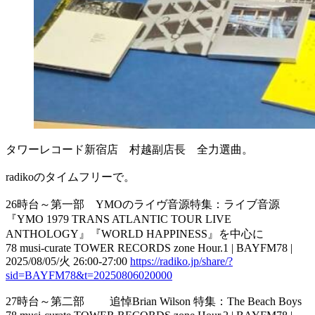
タワーレコード新宿店 村越副店長 全力選曲。
radikoのタイムフリーで。
26時台～第一部 YMOのライヴ音源特集：ライブ音源
『YMO 1979 TRANS ATLANTIC TOUR LIVE
ANTHOLOGY』『WORLD HAPPINESS』を中心に
78 musi-curate TOWER RECORDS zone Hour.1 | BAYFM78 |
2025/08/05/火 26:00-27:00
https://radiko.jp/share/?
sid=BAYFM78&t=20250806020000
27時台～第二部 追悼Brian Wilson 特集：The Beach Boys