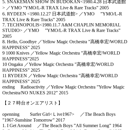
5. SNAKEMAN SHOW IN BUDOKAN<1980.4.28 日本武道館
> ／YMO ”YMO/L-R TRAX Live & Rare Tracks” 2005
6. RYDEEN <1980.12.27 日本武道館> ／YMO ”YMO/L-R
TRAX Live & Rare Tracks” 2005
7. TECHNOPOLIS<1980.11.7 A&M CHAPLIN MEMORIAL
STUDIO> ／YMO ”YMO/L-R TRAX Live & Rare Tracks”
2005
8. Hello, Goodbye ／Yellow Magic Orchestra ”高橋幸宏/WORLD
HAPPINESS” 2025
9 1000 Knives ／Yellow Magic Orchestra ”高橋幸宏/WORLD
HAPPINESS”2025
10 Ongaku ／Yellow Magic Orchestra ”高橋幸宏/WORLD
HAPPINESS” 2025
11 RYDEEN ／Yellow Magic Orchestra ”高橋幸宏/WORLD
HAPPINESS” 2025
ending Radioactivity ／Yellow Magic Orchestra ”Yellow Magic
Orchestra/NO NUKES 2012” 2015
【２７時台オンエアリスト】
openning Surfer Girl<Ｌive1967> ／The Beach Boys
”1967-Sunshine Tomorrow” 2017
1. I Get Around ／The Beach Boys ”All Summer Long” 1964