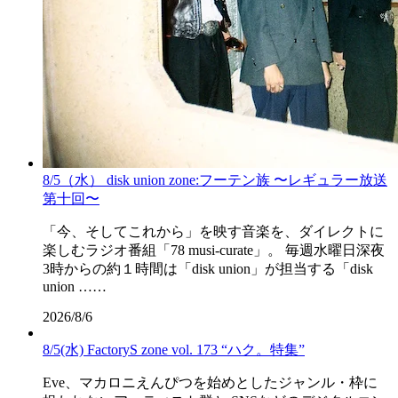
8/5（水） disk union zone:フーテン族 〜レギュラー放送
第十回〜
「今、そしてこれから」を映す音楽を、ダイレクトに
楽しむラジオ番組「78 musi-curate」。 毎週水曜日深夜
3時からの約１時間は「disk union」が担当する「disk
union ……
2026/8/6
8/5(水) FactoryS zone vol. 173 “ハク。特集”
Eve、マカロニえんぴつを始めとしたジャンル・枠に