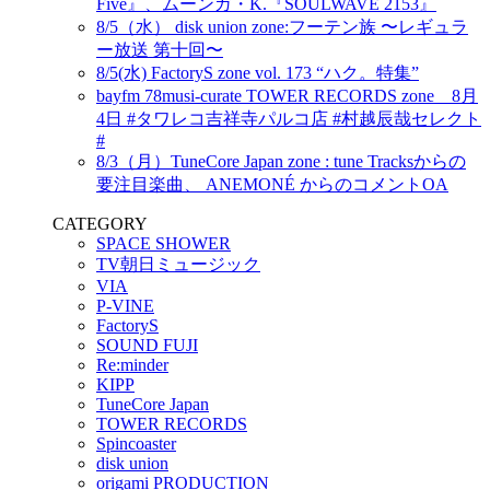
Five』、ムーンガ・K.『SOULWAVE 2153』
8/5（水） disk union zone:フーテン族 〜レギュラ
ー放送 第十回〜
8/5(水) FactoryS zone vol. 173 “ハク。特集”
bayfm 78musi-curate TOWER RECORDS zone 8月
4日 #タワレコ吉祥寺パルコ店 #村越辰哉セレクト
#
8/3（月）TuneCore Japan zone : tune Tracksからの
要注目楽曲、 ANEMONÉ からのコメントOA
CATEGORY
SPACE SHOWER
TV朝日ミュージック
VIA
P-VINE
FactoryS
SOUND FUJI
Re:minder
KIPP
TuneCore Japan
TOWER RECORDS
Spincoaster
disk union
origami PRODUCTION