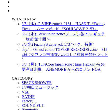
WHAT’s NEW
8/5（水）P-VINE zone：#161 HASE-T『Twenty
Five』、ムーンガ・K.『SOULWAVE 2153』
8/5（水） disk union zone:フーテン族 〜レギュラ
ー放送 第十回〜
8/5(水) FactoryS zone vol. 173 “ハク。特集”
bayfm 78musi-curate TOWER RECORDS zone 8月
4日 #タワレコ吉祥寺パルコ店 #村越辰哉セレクト
#
8/3（月）TuneCore Japan zone : tune Tracksからの
要注目楽曲、 ANEMONÉ からのコメントOA
CATEGORY
SPACE SHOWER
TV朝日ミュージック
VIA
P-VINE
FactoryS
SOUND FUJI
Re:minder