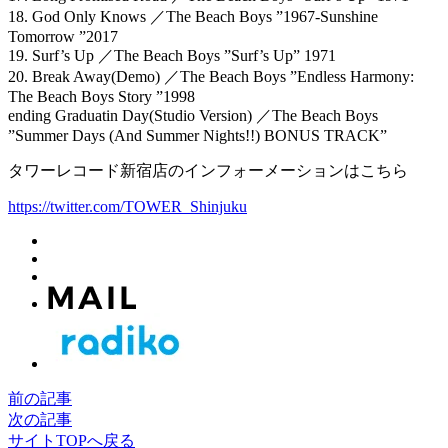
18. God Only Knows ／The Beach Boys ”1967-Sunshine
Tomorrow ”2017
19. Surf’s Up ／The Beach Boys ”Surf’s Up” 1971
20. Break Away(Demo) ／The Beach Boys ”Endless Harmony:
The Beach Boys Story ”1998
ending Graduatin Day(Studio Version) ／The Beach Boys
”Summer Days (And Summer Nights!!) BONUS TRACK”
タワーレコード新宿店のインフォーメーションはこちら
https://twitter.com/TOWER_Shinjuku
前の記事
次の記事
サイトTOPへ戻る