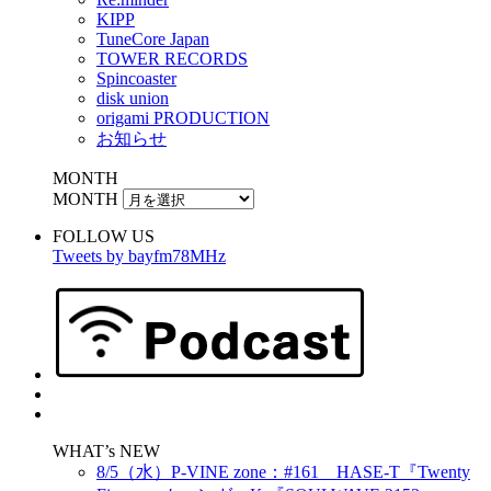
KIPP
TuneCore Japan
TOWER RECORDS
Spincoaster
disk union
origami PRODUCTION
お知らせ
MONTH
MONTH
FOLLOW US
Tweets by bayfm78MHz
WHAT’s NEW
8/5（水）P-VINE zone：#161 HASE-T『Twenty