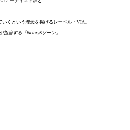
ないアーティスト群と
いくという理念を掲げるレーベル・VIA。
rySが担当する「factorySゾーン」