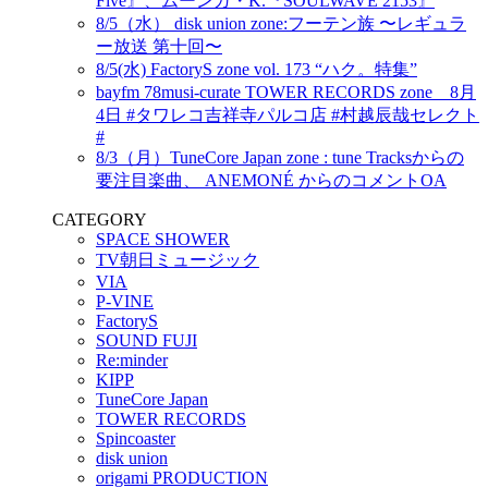
Five』、ムーンガ・K.『SOULWAVE 2153』
8/5（水） disk union zone:フーテン族 〜レギュラ
ー放送 第十回〜
8/5(水) FactoryS zone vol. 173 “ハク。特集”
bayfm 78musi-curate TOWER RECORDS zone 8月
4日 #タワレコ吉祥寺パルコ店 #村越辰哉セレクト
#
8/3（月）TuneCore Japan zone : tune Tracksからの
要注目楽曲、 ANEMONÉ からのコメントOA
CATEGORY
SPACE SHOWER
TV朝日ミュージック
VIA
P-VINE
FactoryS
SOUND FUJI
Re:minder
KIPP
TuneCore Japan
TOWER RECORDS
Spincoaster
disk union
origami PRODUCTION