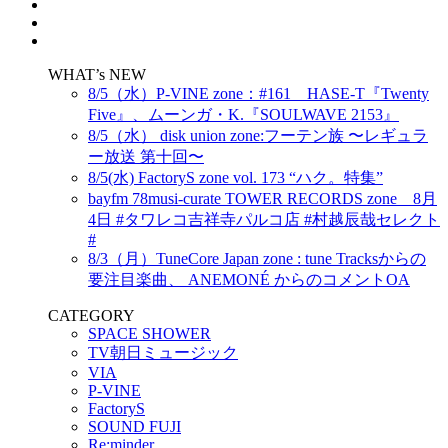
WHAT’s NEW
8/5（水）P-VINE zone：#161 HASE-T『Twenty
Five』、ムーンガ・K.『SOULWAVE 2153』
8/5（水） disk union zone:フーテン族 〜レギュラ
ー放送 第十回〜
8/5(水) FactoryS zone vol. 173 “ハク。特集”
bayfm 78musi-curate TOWER RECORDS zone 8月
4日 #タワレコ吉祥寺パルコ店 #村越辰哉セレクト
#
8/3（月）TuneCore Japan zone : tune Tracksからの
要注目楽曲、 ANEMONÉ からのコメントOA
CATEGORY
SPACE SHOWER
TV朝日ミュージック
VIA
P-VINE
FactoryS
SOUND FUJI
Re:minder