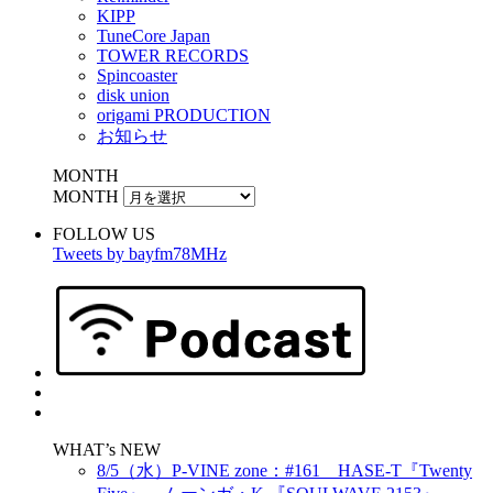
KIPP
TuneCore Japan
TOWER RECORDS
Spincoaster
disk union
origami PRODUCTION
お知らせ
MONTH
MONTH
FOLLOW US
Tweets by bayfm78MHz
WHAT’s NEW
8/5（水）P-VINE zone：#161 HASE-T『Twenty