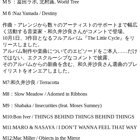
M５：冨田ラボ, 北村蕗, World Tree
M６:Naz Yamada / Destiny
作曲・アレンジから数々のアーティストのサポートまで幅広
く活動する音楽家・和久井沙良さんがコメントで登場。
10月1日、3作目となるフルアルバム『The Little Cycle』をリ
リースしました。
アルバム制作や楽曲についてのエピソードをご本人……だけ
ではない、エクスクルーシブなコメントで披露、
そのアルバムからの新曲を含む、和久井沙良さん選曲のプレ
イリストをオンエアしました。
M7:和久井沙良 / Terracotta
M8：Slow Meadow / Adorned in Ribbons
M9：Shabaka / Insecurities (feat. Moses Sumney)
M10:Bon Iver / THINGS BEHIND THINGS BEHIND THINGS
M11:MARO & NASAYA / I DON’T WANNA FEEL THAT WAY
M12:Mac Miller / Objects in the Mirror