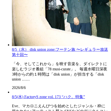
8/5（水） disk union zone:フーテン族 〜レギュラー放送
第十回〜
「今、そしてこれから」を映す音楽を、ダイレクトに
楽しむラジオ番組「78 musi-curate」。 毎週水曜日深夜
3時からの約１時間は「disk union」が担当する「disk
union ……
2026/8/6
8/5(水) FactoryS zone vol. 173 “ハク。特集”
Eve、マカロニえんぴつを始めとしたジャンル・枠に