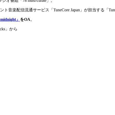
78 musi-curate」。
流通サービス「TuneCore Japan」が担当する「TuneCore 
 midnight」
をOA
。
acks」から