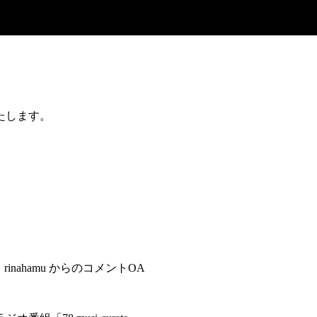
たします。
楽曲、 rinahamu からのコメントOA