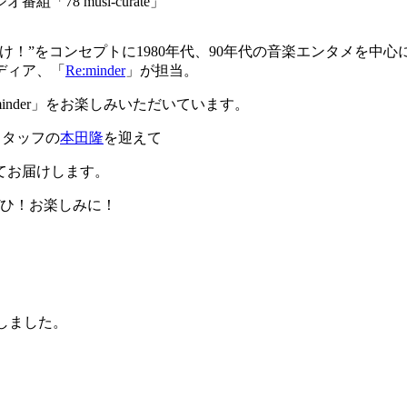
8 musi-curate」
け！”をコンセプトに1980年代、90年代の音楽エンタメを
ディア、「
Re:minder
」が担当。
inder」をお楽しみいただいています。
集スタッフの
本田隆
を迎えて
てお届けします。
ぜひ！お楽しみに！
けしました。