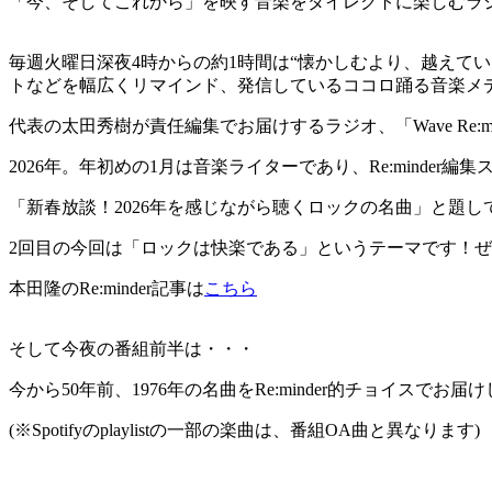
「今、そしてこれから」を映す音楽をダイレクトに楽しむラジオ番組「7
毎週火曜日深夜4時からの約1時間は“懐かしむより、越えてい
トなどを幅広くリマインド、発信しているココロ踊る音楽メ
代表の太田秀樹が責任編集でお届けするラジオ、「Wave Re:m
2026年。年初めの1月は音楽ライターであり、Re:minder編
「新春放談！2026年を感じながら聴くロックの名曲」と題し
2回目の今回は「ロックは快楽である」というテーマです！
本田隆のRe:minder記事は
こちら
そして今夜の番組前半は・・・
今から50年前、1976年の名曲をRe:minder的チョイスでお届
(※Spotifyのplaylistの一部の楽曲は、番組OA曲と異なります)