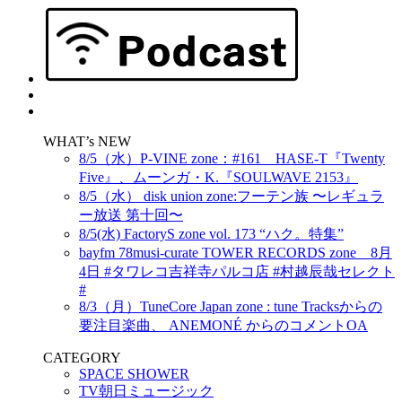
WHAT’s NEW
8/5（水）P-VINE zone：#161 HASE-T『Twenty
Five』、ムーンガ・K.『SOULWAVE 2153』
8/5（水） disk union zone:フーテン族 〜レギュラ
ー放送 第十回〜
8/5(水) FactoryS zone vol. 173 “ハク。特集”
bayfm 78musi-curate TOWER RECORDS zone 8月
4日 #タワレコ吉祥寺パルコ店 #村越辰哉セレクト
#
8/3（月）TuneCore Japan zone : tune Tracksからの
要注目楽曲、 ANEMONÉ からのコメントOA
CATEGORY
SPACE SHOWER
TV朝日ミュージック