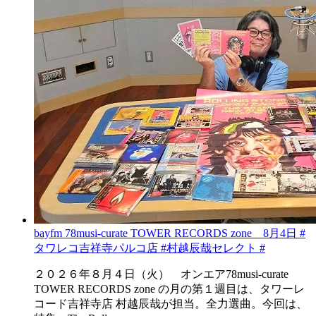
bayfm 78musi-curate TOWER RECORDS zone 8月4日 #
タワレコ吉祥寺パルコ店 #村越辰哉セレクト #
２０２６年８月４日（火） オンエア78musi-curate
TOWER RECORDS zone の月の第１週目は、タワーレ
コード吉祥寺店 村越辰哉が担当。全力選曲。今回は、