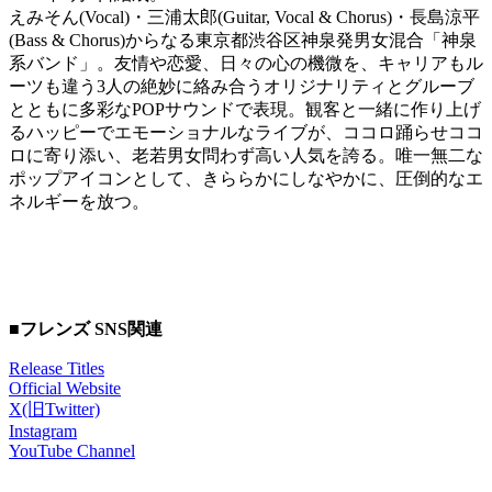
えみそん(Vocal)・三浦太郎(Guitar, Vocal & Chorus)・長島涼平
(Bass & Chorus)からなる東京都渋谷区神泉発男女混合「神泉
系バンド」。友情や恋愛、日々の心の機微を、キャリアもル
ーツも違う3人の絶妙に絡み合うオリジナリティとグルーブ
とともに多彩なPOPサウンドで表現。観客と一緒に作り上げ
るハッピーでエモーショナルなライブが、ココロ踊らせココ
ロに寄り添い、老若男女問わず高い人気を誇る。唯一無二な
ポップアイコンとして、きららかにしなやかに、圧倒的なエ
ネルギーを放つ。
■
フレンズ SNS関連
Release Titles
Official Website
X(旧Twitter)
Instagram
YouTube Channel