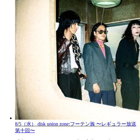
8/5（水） disk union zone:フーテン族 〜レギュラー放送
第十回〜