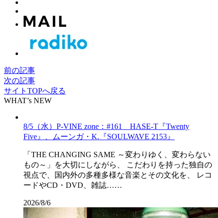
前の記事
次の記事
サイトTOPへ戻る
WHAT’s NEW
8/5（水）P-VINE zone：#161 HASE-T『Twenty
Five』、ムーンガ・K.『SOULWAVE 2153』
「THE CHANGING SAME ～変わりゆく、変わらない
もの～」を大切にしながら、 こだわりを持った独自の
視点で、国内外の多種多様な音楽とその文化を、 レコ
ードやCD・DVD、雑誌……
2026/8/6