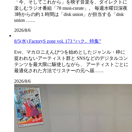
「今、そしてこれから」を映す音楽を、ダイレクトに
楽しむラジオ番組「78 musi-curate」。 毎週水曜日深夜
3時からの約１時間は「disk union」が担当する「disk
union ……
2026/8/6
8/5(水) FactoryS zone vol. 173 “ハク。特集”
Eve、マカロニえんぴつを始めとしたジャンル・枠に
捉われないアーティスト群と SNSなどのデジタルコン
テンツを最大限に駆使しながら、 アーティストごとに
最適化された方法でリスナーの元へ届……
2026/8/6