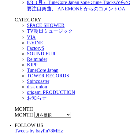
8/3（月）TuneCore Japan zone : tune Tracksからの
要注目楽曲、 ANEMONÉ からのコメントOA
CATEGORY
SPACE SHOWER
TV朝日ミュージック
VIA
P-VINE
FactoryS
SOUND FUJI
Re:minder
KIPP
TuneCore Japan
TOWER RECORDS
Spincoaster
disk union
origami PRODUCTION
お知らせ
MONTH
MONTH
FOLLOW US
Tweets by bayfm78MHz