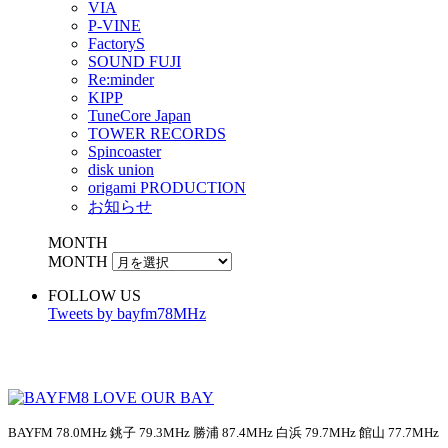
VIA
P-VINE
FactoryS
SOUND FUJI
Re:minder
KIPP
TuneCore Japan
TOWER RECORDS
Spincoaster
disk union
origami PRODUCTION
お知らせ
MONTH
MONTH
FOLLOW US
Tweets by bayfm78MHz
BAYFM 78.0MHz 銚子 79.3MHz 勝浦 87.4MHz 白浜 79.7MHz 館山 77.7MHz