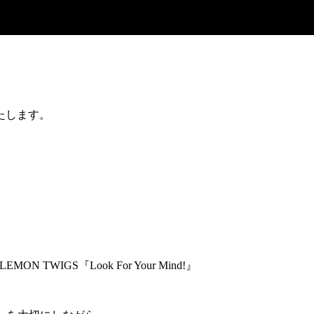
たします。
N TWIGS『Look For Your Mind!』