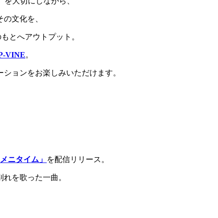
の～」を大切にしながら、
その文化を、
のもとへアウトプット。
P-VINE
。
ーションをお楽しみいただけます。
メニタイム」
を配信リリース。
別れを歌った一曲。