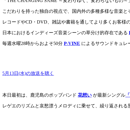
「THE CHANGING SAME ～変わりゆく、変わらないも
こだわりを持った独自の視点で、国内外の多種多様な音楽と
レコードやCD・DVD、雑誌や書籍を通してより多くお客様
日本におけるインディーズ音楽シーンの草分け的存在である
毎週水曜28時からおよそ50分
P-VINE
によるサウンドキュレ
5月13日(水)の放送を聴く
本日最初は、鹿児島のポップバンド
花想い
が最新シングル
「
レゲエのリズムと哀愁漂うメロディに乗せて、繰り返される