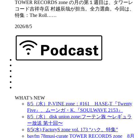
TOWER RECORDS zone の月の第１週目は、タワーレ
コード吉祥寺店 村越辰哉が担当。全力選曲。今回は、
特集：The Roll……
2026/8/5
WHAT’s NEW
8/5（水）P-VINE zone：#161 HASE-T『Twenty
Five』、ムーンガ・K.『SOULWAVE 2153』
8/5（水） disk union zone:フーテン族 〜レギュラ
ー放送 第十回〜
8/5(水) FactoryS zone vol. 173 “ハク。特集”
bayfm 78musi-curate TOWER RECORDS zone 8月