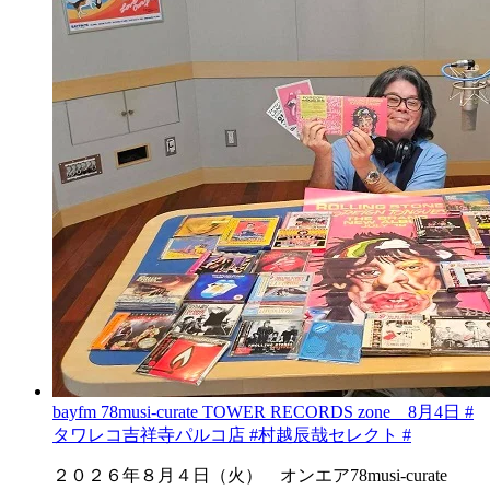
bayfm 78musi-curate TOWER RECORDS zone 8月4日 #
タワレコ吉祥寺パルコ店 #村越辰哉セレクト #
２０２６年８月４日（火） オンエア78musi-curate