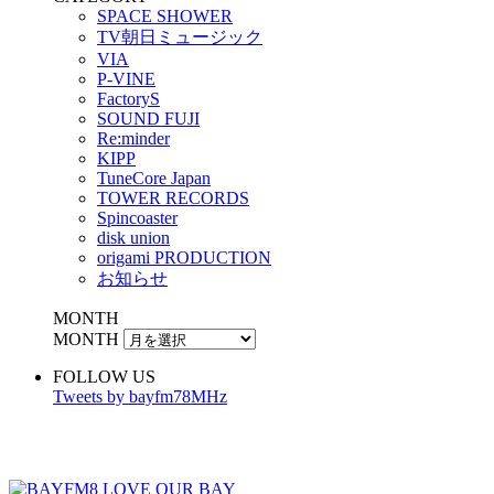
SPACE SHOWER
TV朝日ミュージック
VIA
P-VINE
FactoryS
SOUND FUJI
Re:minder
KIPP
TuneCore Japan
TOWER RECORDS
Spincoaster
disk union
origami PRODUCTION
お知らせ
MONTH
MONTH
FOLLOW US
Tweets by bayfm78MHz