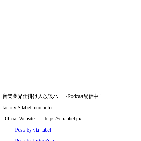
音楽業界仕掛け人放談パートPodcast配信中！
factory S label more info
Official Website： https://via-label.jp/
Posts by via_label
Posts by factoryS_x