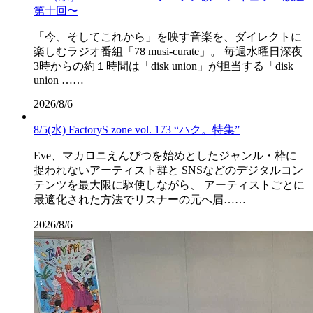
第十回〜
「今、そしてこれから」を映す音楽を、ダイレクトに
楽しむラジオ番組「78 musi-curate」。 毎週水曜日深夜
3時からの約１時間は「disk union」が担当する「disk
union ……
2026/8/6
8/5(水) FactoryS zone vol. 173 “ハク。特集”
Eve、マカロニえんぴつを始めとしたジャンル・枠に
捉われないアーティスト群と SNSなどのデジタルコン
テンツを最大限に駆使しながら、 アーティストごとに
最適化された方法でリスナーの元へ届……
2026/8/6