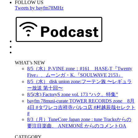
FOLLOW US
Tweets by bayfm78MHz
WHAT’s NEW
8/5（水）P-VINE zone：#161 HASE-T『Twenty
Five』、ムーンガ・K.『SOULWAVE 2153』
8/5（水） disk union zone:フーテン族 〜レギュラ
ー放送 第十回〜
8/5(水) FactoryS zone vol. 173 “ハク。特集”
bayfm 78musi-curate TOWER RECORDS zone 8月
4日 #タワレコ吉祥寺パルコ店 #村越辰哉セレクト
#
8/3（月）TuneCore Japan zone : tune Tracksからの
要注目楽曲、 ANEMONÉ からのコメントOA
CATEGORY