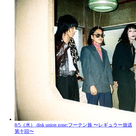
8/5（水） disk union zone:フーテン族 〜レギュラー放送
第十回〜