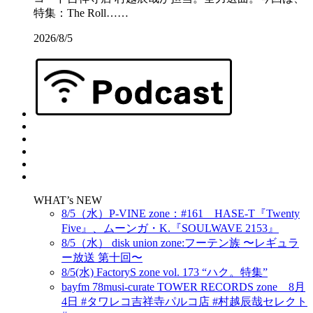
特集：The Roll……
2026/8/5
WHAT’s NEW
8/5（水）P-VINE zone：#161 HASE-T『Twenty
Five』、ムーンガ・K.『SOULWAVE 2153』
8/5（水） disk union zone:フーテン族 〜レギュラ
ー放送 第十回〜
8/5(水) FactoryS zone vol. 173 “ハク。特集”
bayfm 78musi-curate TOWER RECORDS zone 8月
4日 #タワレコ吉祥寺パルコ店 #村越辰哉セレクト