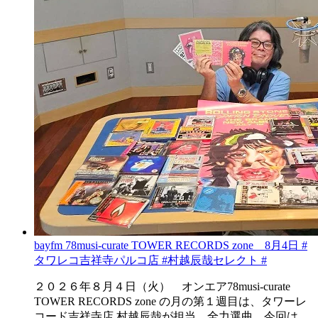
bayfm 78musi-curate TOWER RECORDS zone 8月4日 #
タワレコ吉祥寺パルコ店 #村越辰哉セレクト #
２０２６年８月４日（火） オンエア78musi-curate
TOWER RECORDS zone の月の第１週目は、タワーレ
コード吉祥寺店 村越辰哉が担当。全力選曲。今回は、