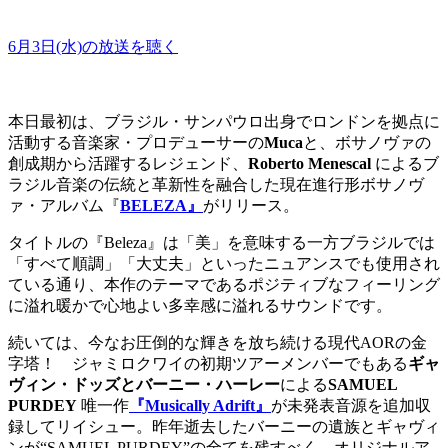
6月3日(水)の放送を聴く
本日最初は、ブラジル・サンパウロ出身でロンドンを拠点に
活動する音楽家・プロデューサーの
Muca
と、ボサノヴァの
創成期から活躍するレジェンド、
Roberto Menescal
によるブ
ラジル音楽の伝統と革新性を融合した現在進行形ボサノヴ
ァ・アルバム『
BELEZA』
がリリース。
タイトルの『Beleza』は「美」を意味する一方ブラジルでは
「すべて順調」「大丈夫」といったニュアンスでも使用され
ている通り、本作のテーマであるポジティブなフィーリング
に溢れ暖かで心地よい多幸感に溢れるサウンドです。
続いては、今なお圧倒的な輝きを放ち続ける現代AORの金
字塔！ ジャミロクワイの初期ツアーメンバーでもある
ギャ
ヴィン・ドッズとバーニー・ハーレー
による
SAMUEL
PURDEY
唯一作
『Musically Adrift』
が未発表音源を追加収
録してリイシュー。昨年逝去したバーニーの遺族とギャヴィ
ンが“SAMUEL PURDEY”の全てを残すべく、オリジナルア