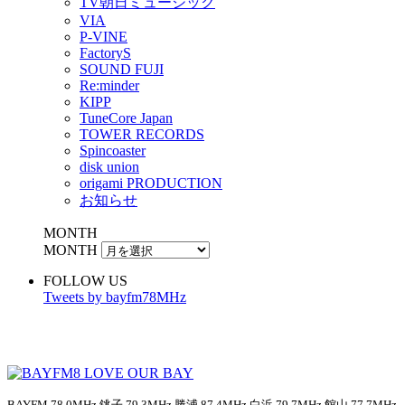
TV朝日ミュージック
VIA
P-VINE
FactoryS
SOUND FUJI
Re:minder
KIPP
TuneCore Japan
TOWER RECORDS
Spincoaster
disk union
origami PRODUCTION
お知らせ
MONTH
MONTH
FOLLOW US
Tweets by bayfm78MHz
BAYFM 78.0MHz 銚子 79.3MHz 勝浦 87.4MHz 白浜 79.7MHz 館山 77.7MHz