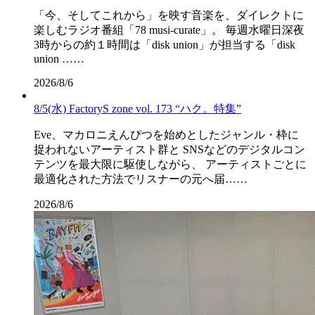
「今、そしてこれから」を映す音楽を、ダイレクトに
楽しむラジオ番組「78 musi-curate」。 毎週水曜日深夜
3時からの約１時間は「disk union」が担当する「disk
union ……
2026/8/6
8/5(水) FactoryS zone vol. 173 “ハク。特集”
Eve、マカロニえんぴつを始めとしたジャンル・枠に
捉われないアーティスト群と SNSなどのデジタルコン
テンツを最大限に駆使しながら、 アーティストごとに
最適化された方法でリスナーの元へ届……
2026/8/6