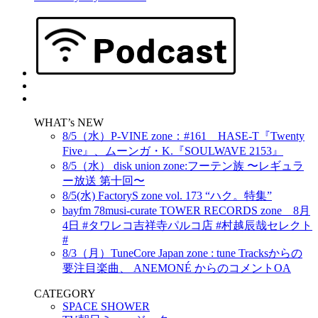
WHAT’s NEW
8/5（水）P-VINE zone：#161 HASE-T『Twenty
Five』、ムーンガ・K.『SOULWAVE 2153』
8/5（水） disk union zone:フーテン族 〜レギュラ
ー放送 第十回〜
8/5(水) FactoryS zone vol. 173 “ハク。特集”
bayfm 78musi-curate TOWER RECORDS zone 8月
4日 #タワレコ吉祥寺パルコ店 #村越辰哉セレクト
#
8/3（月）TuneCore Japan zone : tune Tracksからの
要注目楽曲、 ANEMONÉ からのコメントOA
CATEGORY
SPACE SHOWER