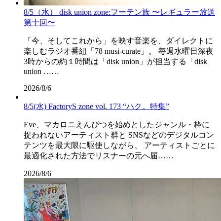
8/5（水） disk union zone:フーテン族 〜レギュラー放送
第十回〜
「今、そしてこれから」を映す音楽を、ダイレクトに
楽しむラジオ番組「78 musi-curate」。 毎週水曜日深夜
3時からの約１時間は「disk union」が担当する「disk
union ……
2026/8/6
8/5(水) FactoryS zone vol. 173 “ハク。特集”
Eve、マカロニえんぴつを始めとしたジャンル・枠に
捉われないアーティスト群と SNSなどのデジタルコン
テンツを最大限に駆使しながら、 アーティストごとに
最適化された方法でリスナーの元へ届……
2026/8/6