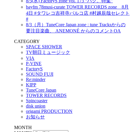
8/5(水) FactoryS zone vol. 173 “ハク。特集”
bayfm 78musi-curate TOWER RECORDS zone 8月
4日 #タワレコ吉祥寺パルコ店 #村越辰哉セレクト
#
8/3（月）TuneCore Japan zone : tune Tracksからの
要注目楽曲、 ANEMONÉ からのコメントOA
CATEGORY
SPACE SHOWER
TV朝日ミュージック
VIA
P-VINE
FactoryS
SOUND FUJI
Re:minder
KIPP
TuneCore Japan
TOWER RECORDS
Spincoaster
disk union
origami PRODUCTION
お知らせ
MONTH