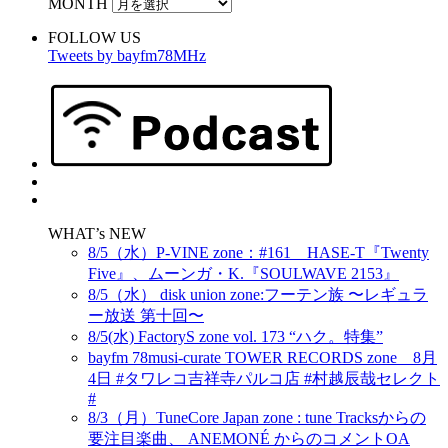
MONTH
FOLLOW US
Tweets by bayfm78MHz
WHAT’s NEW
8/5（水）P-VINE zone：#161 HASE-T『Twenty
Five』、ムーンガ・K.『SOULWAVE 2153』
8/5（水） disk union zone:フーテン族 〜レギュラ
ー放送 第十回〜
8/5(水) FactoryS zone vol. 173 “ハク。特集”
bayfm 78musi-curate TOWER RECORDS zone 8月
4日 #タワレコ吉祥寺パルコ店 #村越辰哉セレクト
#
8/3（月）TuneCore Japan zone : tune Tracksからの
要注目楽曲、 ANEMONÉ からのコメントOA