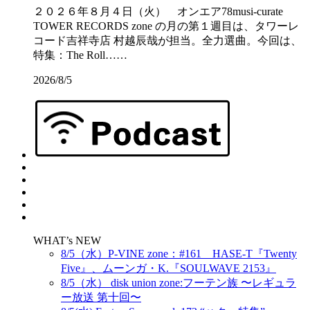
２０２６年８月４日（火） オンエア78musi-curate
TOWER RECORDS zone の月の第１週目は、タワーレ
コード吉祥寺店 村越辰哉が担当。全力選曲。今回は、
特集：The Roll……
2026/8/5
WHAT’s NEW
8/5（水）P-VINE zone：#161 HASE-T『Twenty
Five』、ムーンガ・K.『SOULWAVE 2153』
8/5（水） disk union zone:フーテン族 〜レギュラ
ー放送 第十回〜