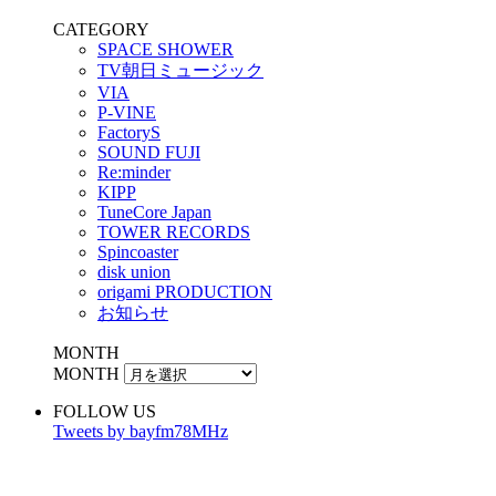
CATEGORY
SPACE SHOWER
TV朝日ミュージック
VIA
P-VINE
FactoryS
SOUND FUJI
Re:minder
KIPP
TuneCore Japan
TOWER RECORDS
Spincoaster
disk union
origami PRODUCTION
お知らせ
MONTH
MONTH
FOLLOW US
Tweets by bayfm78MHz