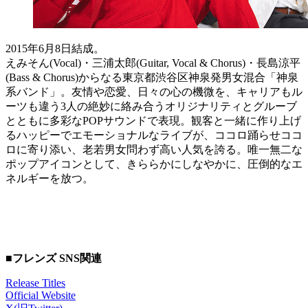
2015年6月8日結成。
えみそん(Vocal)・三浦太郎(Guitar, Vocal & Chorus)・長島涼平
(Bass & Chorus)からなる東京都渋谷区神泉発男女混合「神泉
系バンド」。友情や恋愛、日々の心の機微を、キャリアもル
ーツも違う3人の絶妙に絡み合うオリジナリティとグルーブ
とともに多彩なPOPサウンドで表現。観客と一緒に作り上げ
るハッピーでエモーショナルなライブが、ココロ踊らせココ
ロに寄り添い、老若男女問わず高い人気を誇る。唯一無二な
ポップアイコンとして、きららかにしなやかに、圧倒的なエ
ネルギーを放つ。
■
フレンズ SNS関連
Release Titles
Official Website