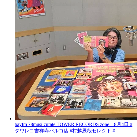
bayfm 78musi-curate TOWER RECORDS zone 8月4日 #
タワレコ吉祥寺パルコ店 #村越辰哉セレクト #