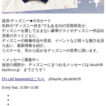
提供:ディズニー★JCBカード
生粋の“ディズニー好き”でもあるDJの宮島咲良が、
ディズニーを愛して止まない豪華ゲストやディズニー作品出
演者の方々とともに、
ディズニーの映像作品や音楽、イベントなど様々な魅力を語
りあい、最新情報を紹介。
リスナーを、耳から拡がるディズニーの世界に誘います。
＜メッセージ募集中＞
放送の感想や、ディズニーにまつわるメッセージは dscafe＠
bayfm.co.jp までどうぞ！
D's café Instagramはこちら
@bayfm_dscafefm78
Every Sun. 11:00~11:40