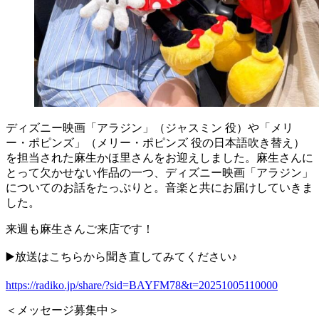
ディズニー映画「アラジン」（ジャスミン 役）や「メリ
ー・ポピンズ」（メリー・ポピンズ 役の日本語吹き替え）
を担当された麻生かほ里さんをお迎えしました。麻生さんに
とって欠かせない作品の一つ、ディズニー映画「アラジン」
についてのお話をたっぷりと。音楽と共にお届けしていきま
した。
来週も麻生さんご来店です！
▶️放送はこちらから聞き直してみてください♪
https://radiko.jp/share/?sid=BAYFM78&t=20251005110000
＜メッセージ募集中＞