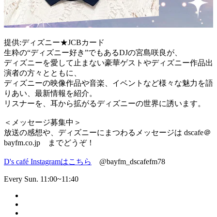
提供:ディズニー★JCBカード
生粋の“ディズニー好き”でもあるDJの宮島咲良が、
ディズニーを愛して止まない豪華ゲストやディズニー作品出
演者の方々とともに、
ディズニーの映像作品や音楽、イベントなど様々な魅力を語
りあい、最新情報を紹介。
リスナーを、耳から拡がるディズニーの世界に誘います。
＜メッセージ募集中＞
放送の感想や、ディズニーにまつわるメッセージは dscafe＠
bayfm.co.jp までどうぞ！
D's café Instagramはこちら
@bayfm_dscafefm78
Every Sun. 11:00~11:40