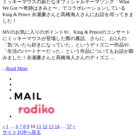
ミッキーマウスの新たなオフィシャルテーマソング「What
We Got 〜奇跡はきみと〜」でコラボレーションしている
King & Prince 永瀬廉さんと髙橋海人さんにお話を伺ってきま
した！
MVのお気に入りのポイントや、King & Princeのコンサート
にミッキーマウスが登場した際の裏話、さらに、お2人の
「気づいたら好きになっていた」というディズニー作品や、
「生活のパートナーだった」という作品についてもお話が膨
みました！永瀬廉さんと髙橋海人さんのディズニ ...
...
Read More
«
1
…
6
7
8
9
10
11
12
13
14
…
57
»
サイトTOPへ戻る