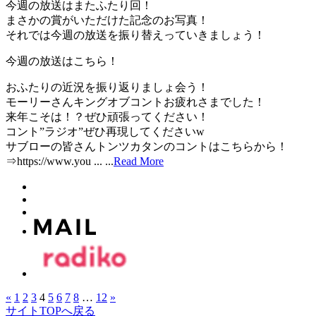
今週の放送はまたふたり回！
まさかの賞がいただけた記念のお写真！
それでは今週の放送を振り替えっていきましょう！
今週の放送はこちら！
おふたりの近況を振り返りましょ会う！
モーリーさんキングオブコントお疲れさまでした！
来年こそは！？ぜひ頑張ってください！
コント”ラジオ”ぜひ再現してくださいw
サブローの皆さんトンツカタンのコントはこちらから！
⇒https://www.you ...
...
Read More
«
1
2
3
4
5
6
7
8
…
12
»
サイトTOPへ戻る