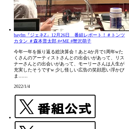
bayfm『ジェネZ』12月26日 番組レポート！＃トンツ
カタン ＃森本普太郎 #≠ME #蟹沢萌子
今年一年を振り返る総決算会！あと4か月で1周年wた
くさんのアーティストさんとの出会いがあって、リス
ナーさんとの出会いがあって、モーリーさんは人生が
充実したそうですw 少し怪しい広告の笑顔思い浮かび
ま……
2022/1/4