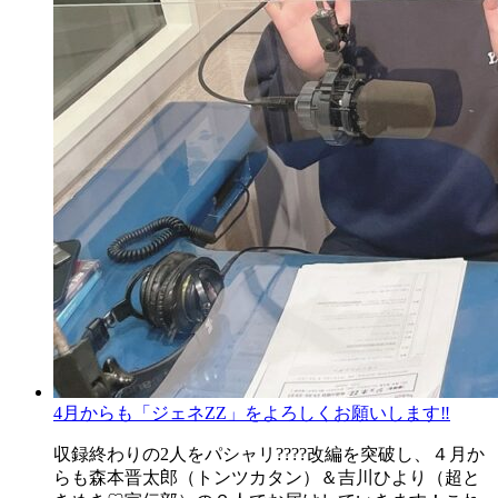
4月からも「ジェネZZ」をよろしくお願いします‼
収録終わりの2人をパシャリ????改編を突破し、４月か
らも森本晋太郎（トンツカタン）＆吉川ひより（超と