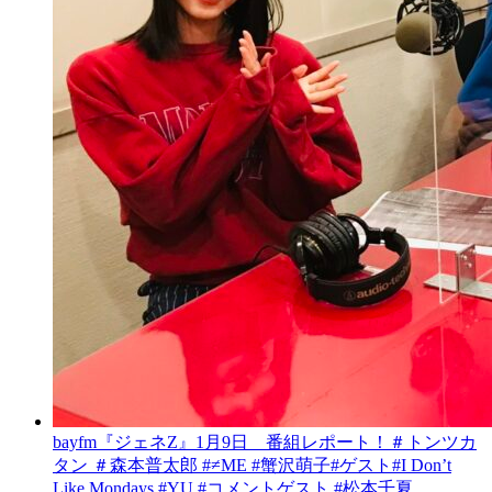
bayfm『ジェネZ』1月9日 番組レポート！＃トンツカ
タン ＃森本普太郎 #≠ME #蟹沢萌子#ゲスト#I Don’t
Like Mondays.#YU #コメントゲスト #松本千夏