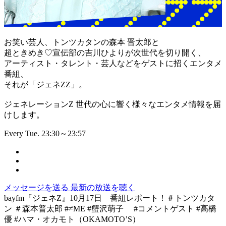
お笑い芸人、トンツカタンの森本 晋太郎と
超ときめき♡宣伝部の吉川ひよりが次世代を切り開く、
アーティスト・タレント・芸人などをゲストに招くエンタメ
番組、
それが「ジェネZZ」。
ジェネレーションZ 世代の心に響く様々なエンタメ情報を届
けします。
Every Tue. 23:30～23:57
メッセージを送る
最新の放送を聴く
bayfm『ジェネZ』10月17日 番組レポート！＃トンツカタ
ン ＃森本普太郎 #≠ME #蟹沢萌子 #コメントゲスト #高橋
優 #ハマ・オカモト（OKAMOTO’S）