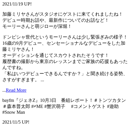
2021/11/19 UP!
加藤ミリヤさんがスタジオにゲストに来てくれましたね！
デビュー時期お話や、最新作についてのお話など！
モーリーさんと萌ジローが深堀！
ドンピシャ世代というモーリーさんは少し緊張ぎみの様子！
16歳の9月デビュー、センセーショナルなデビューをした加
藤ミリヤさん！
オーディションを通じてスカウトされたそうです！
履歴書の撮影から東京のレッスンまでご家族の応援もあった
んですね。
「私はいつデビューできるんですか？」と聞き続ける姿勢、
さすがすぎます。 ...
...
Read More
bayfm『ジェネZ』10月3日 番組レポート！＃トンツカタン
＃森本普太郎 #≠ME #蟹沢萌子 #コメントゲスト #遊助
#Snow Man
2021/11/5 UP!