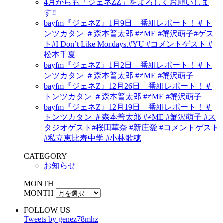
4月からも「ジェネZZ」をよろしくお願いしま
す‼
bayfm『ジェネZ』1月9日 番組レポート！＃ト
ンツカタン ＃森本普太郎 #≠ME #蟹沢萌子#ゲス
ト#I Don’t Like Mondays.#YU #コメントゲスト #
松本千夏
bayfm『ジェネZ』1月2日 番組レポート！＃ト
ンツカタン ＃森本普太郎 #≠ME #蟹沢萌子
bayfm『ジェネZ』12月26日 番組レポート！＃
トンツカタン ＃森本普太郎 #≠ME #蟹沢萌子
bayfm『ジェネZ』12月19日 番組レポート！＃
トンツカタン ＃森本普太郎 #≠ME #蟹沢萌子 #ス
タジオゲスト#桜田華奈 #新庄愛 #コメントゲスト
#私立恵比寿中学 #小林歌穂
CATEGORY
お知らせ
MONTH
MONTH
FOLLOW US
Tweets by genez78mhz