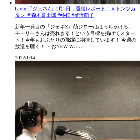
bayfm『ジェネZ』1月2日 番組レポート！＃トンツカ
タン ＃森本普太郎 #≠ME #蟹沢萌子
新年一発目の『ジェネZ』萌ジローははっちゃける、
モーリーさんは売れきる！という目標を掲げてスター
ト！今年もおふたりの飛躍に期待しています！ 今週の
放送を聴く！ ・おNEW W……
2022/1/14