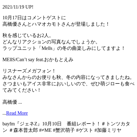
2021/11/19 UP!
10月17日はコメントゲストに
高橋優さんとハマオカモトさんが登場しました！
秋を感じているお2人。
どんなリアクションの写真なんでしょうか。
ラップユニット「Mells」の冬の曲楽しみにしてますよ！
MEllS/Can’t say feat.おかもとえみ
リスナーズメガフォン！
みなさんからのお便りも秋、冬の内容になってきましたね。
さつまいもアイス非常においしいので、ぜひ萌ジローも食べ
てみてください！
高橋優 ...
...
Read More
bayfm『ジェネZ』10月10日 番組レポート！＃トンツカタ
ン ＃森本普太郎 #≠ME #蟹沢萌子 #ゲスト #加藤ミリヤ