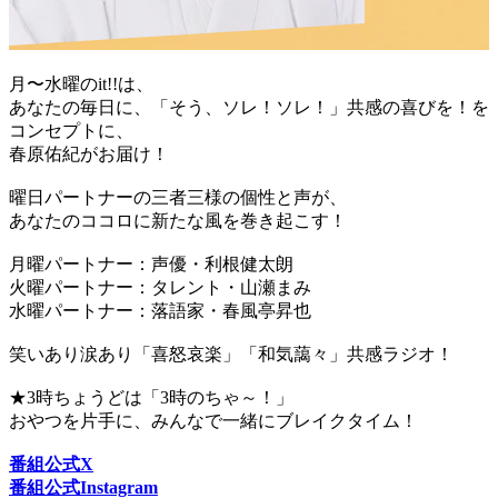
月〜水曜のit!!は、
あなたの毎日に、「そう、ソレ！ソレ！」共感の喜びを！を
コンセプトに、
春原佑紀がお届け！
曜日パートナーの三者三様の個性と声が、
あなたのココロに新たな風を巻き起こす！
月曜パートナー：声優・利根健太朗
火曜パートナー：タレント・山瀬まみ
水曜パートナー：落語家・春風亭昇也
笑いあり涙あり「喜怒哀楽」「和気藹々」共感ラジオ！
★3時ちょうどは「3時のちゃ～！」
おやつを片手に、みんなで一緒にブレイクタイム！
番組公式X
番組公式Instagram