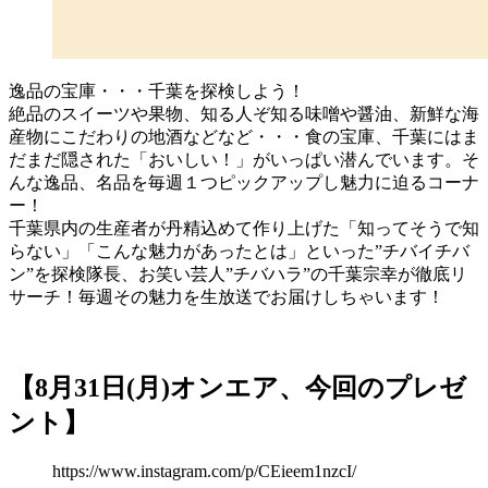
逸品の宝庫・・・千葉を探検しよう！
絶品のスイーツや果物、知る人ぞ知る味噌や醤油、新鮮な海
産物にこだわりの地酒などなど・・・食の宝庫、千葉にはま
だまだ隠された「おいしい！」がいっぱい潜んでいます。そ
んな逸品、名品を毎週１つピックアップし魅力に迫るコーナ
ー！
千葉県内の生産者が丹精込めて作り上げた「知ってそうで知
らない」「こんな魅力があったとは」といった”チバイチバ
ン”を探検隊長、お笑い芸人”チバハラ”の千葉宗幸が徹底リ
サーチ！毎週その魅力を生放送でお届けしちゃいます！
【8月31日(月)オンエア、今回のプレゼ
ント】
https://www.instagram.com/p/CEieem1nzcI/