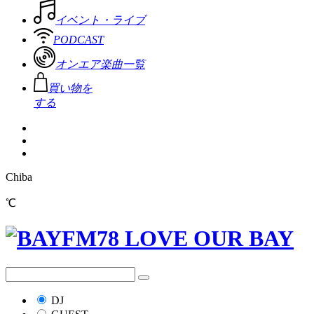
イベント・ライブ
PODCAST
オンエア楽曲一覧
買い物を
する
Chiba
℃
DJ