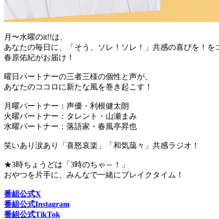
月〜水曜のit!!は、
あなたの毎日に、「そう、ソレ！ソレ！」共感の喜びを！を
春原佑紀がお届け！
曜日パートナーの三者三様の個性と声が、
あなたのココロに新たな風を巻き起こす！
月曜パートナー：声優・利根健太朗
火曜パートナー：タレント・山瀬まみ
水曜パートナー：落語家・春風亭昇也
笑いあり涙あり「喜怒哀楽」「和気藹々」共感ラジオ！
★3時ちょうどは「3時のちゃ～！」
おやつを片手に、みんなで一緒にブレイクタイム！
番組公式X
番組公式Instagram
番組公式TikTok