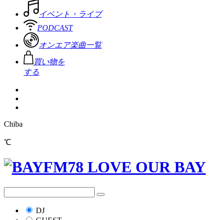
イベント・ライブ
PODCAST
オンエア楽曲一覧
買い物を
する
Chiba
℃
DJ