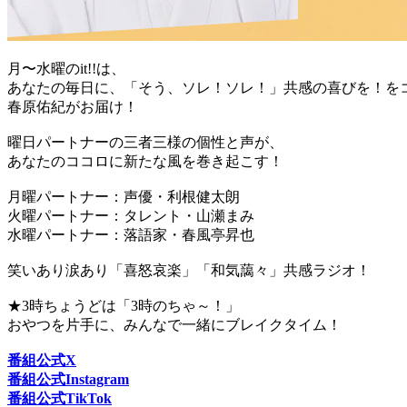
月〜水曜のit!!は、
あなたの毎日に、「そう、ソレ！ソレ！」共感の喜びを！を
春原佑紀がお届け！
曜日パートナーの三者三様の個性と声が、
あなたのココロに新たな風を巻き起こす！
月曜パートナー：声優・利根健太朗
火曜パートナー：タレント・山瀬まみ
水曜パートナー：落語家・春風亭昇也
笑いあり涙あり「喜怒哀楽」「和気藹々」共感ラジオ！
★3時ちょうどは「3時のちゃ～！」
おやつを片手に、みんなで一緒にブレイクタイム！
番組公式X
番組公式Instagram
番組公式TikTok