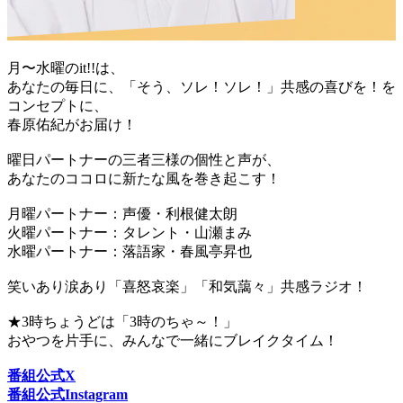
月〜水曜のit!!は、
あなたの毎日に、「そう、ソレ！ソレ！」共感の喜びを！を
コンセプトに、
春原佑紀がお届け！
曜日パートナーの三者三様の個性と声が、
あなたのココロに新たな風を巻き起こす！
月曜パートナー：声優・利根健太朗
火曜パートナー：タレント・山瀬まみ
水曜パートナー：落語家・春風亭昇也
笑いあり涙あり「喜怒哀楽」「和気藹々」共感ラジオ！
★3時ちょうどは「3時のちゃ～！」
おやつを片手に、みんなで一緒にブレイクタイム！
番組公式X
番組公式Instagram