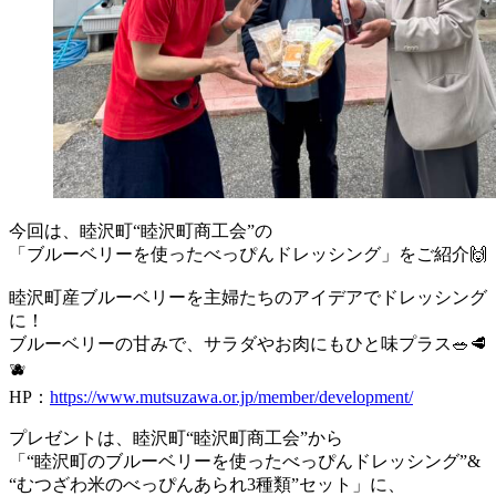
今回は、睦沢町“睦沢町商工会”の
「ブルーベリーを使ったべっぴんドレッシング」をご紹介🙌
睦沢町産ブルーベリーを主婦たちのアイデアでドレッシング
に！
ブルーベリーの甘みで、サラダやお肉にもひと味プラス🥗🥩
🫐
HP：
https://www.mutsuzawa.or.jp/member/development/
プレゼントは、睦沢町“睦沢町商工会”から
「“睦沢町のブルーベリーを使ったべっぴんドレッシング”&
“むつざわ米のべっぴんあられ3種類”セット」に、