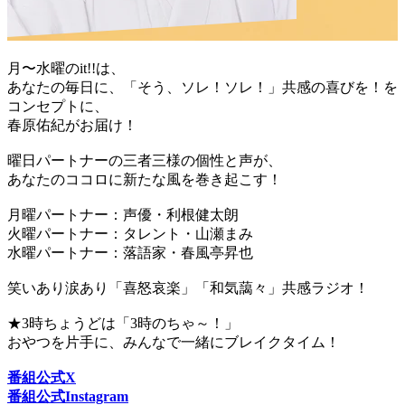
月〜水曜のit!!は、
あなたの毎日に、「そう、ソレ！ソレ！」共感の喜びを！を
コンセプトに、
春原佑紀がお届け！
曜日パートナーの三者三様の個性と声が、
あなたのココロに新たな風を巻き起こす！
月曜パートナー：声優・利根健太朗
火曜パートナー：タレント・山瀬まみ
水曜パートナー：落語家・春風亭昇也
笑いあり涙あり「喜怒哀楽」「和気藹々」共感ラジオ！
★3時ちょうどは「3時のちゃ～！」
おやつを片手に、みんなで一緒にブレイクタイム！
番組公式X
番組公式Instagram