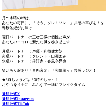
月〜水曜のit!!は、
あなたの毎日に、「そう、ソレ！ソレ！」共感の喜びを！を
春原佑紀がお届け！
曜日パートナーの三者三様の個性と声が、
あなたのココロに新たな風を巻き起こす！
月曜パートナー：声優・利根健太朗
火曜パートナー：タレント・山瀬まみ
水曜パートナー：落語家・春風亭昇也
笑いあり涙あり「喜怒哀楽」「和気藹々」共感ラジオ！
★3時ちょうどは「3時のちゃ～！」
おやつを片手に、みんなで一緒にブレイクタイム！
番組公式X
番組公式Instagram
番組公式TikTok