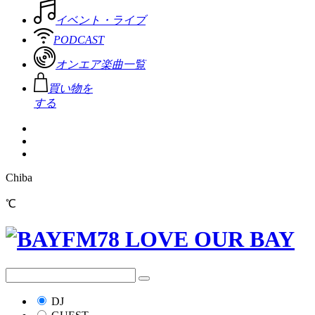
イベント・ライブ
PODCAST
オンエア楽曲一覧
買い物を
する
Chiba
℃
DJ