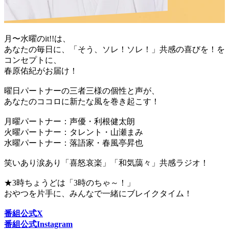
月〜水曜のit!!は、
あなたの毎日に、「そう、ソレ！ソレ！」共感の喜びを！を
コンセプトに、
春原佑紀がお届け！
曜日パートナーの三者三様の個性と声が、
あなたのココロに新たな風を巻き起こす！
月曜パートナー：声優・利根健太朗
火曜パートナー：タレント・山瀬まみ
水曜パートナー：落語家・春風亭昇也
笑いあり涙あり「喜怒哀楽」「和気藹々」共感ラジオ！
★3時ちょうどは「3時のちゃ～！」
おやつを片手に、みんなで一緒にブレイクタイム！
番組公式X
番組公式Instagram