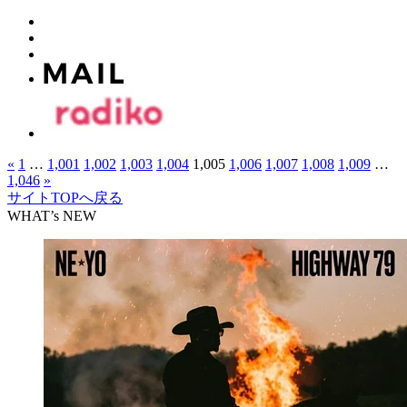
«
1
…
1,001
1,002
1,003
1,004
1,005
1,006
1,007
1,008
1,009
…
1,046
»
サイトTOPへ戻る
WHAT’s NEW