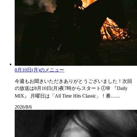
8月10日(月)のメニュー
今週もお聞きいただきありがとうございました！次回
の放送は8月10日(月)夜7時からスタート🕖🌸 『Daily
MIX』 月曜日は「All Time Hits Classic」！番……
2026/8/6