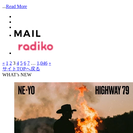
...
Read More
«
1
2
3
4
5
6
7
…
1,046
»
サイトTOPへ戻る
WHAT’s NEW