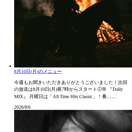
8月10日(月)のメニュー
今週もお聞きいただきありがとうございました！次回
の放送は8月10日(月)夜7時からスタート🕖🌸 『Daily
MIX』 月曜日は「All Time Hits Classic」！番……
2026/8/6