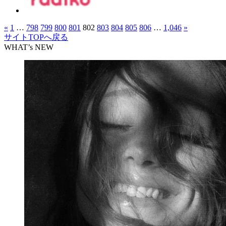
«
1
…
798
799
800
801
802
803
804
805
806
…
1,046
»
サイトTOPへ戻る
WHAT’s NEW