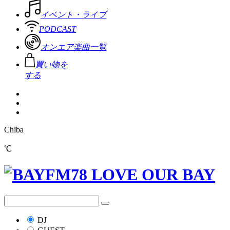
イベント・ライブ
PODCAST
オンエア楽曲一覧
買い物を
する
Chiba
℃
DJ