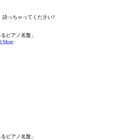
、語っちゃってください?
に沁みるピアノ名盤」
d More
に沁みるピアノ名盤」