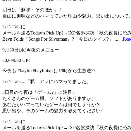
明日は「趣味・そのほか」！
自由に趣味などのハマっていた理由や魅力、思い出について
Let’s Talkに
メールを送るToday’s Pick Up?→IXP名盤探訪「秋の夜長
Bevn Folds『Songs For Silverman』?「今日のクイズ?」 ...
...
Rea
9月30日(水)今夜のメニュー
2020/9/30 UP!
今夜も #bayfm #bayfmixp は19時から生放送??
Let’s Talk→「私、アレにハマってました」
3日目の今夜は「ゲーム?」に注目?
たくさんのゲーム機、ソフトがありますが、
あなたがハマっていたゲームは何でしょうか？
思い出や、そのゲームの魅力を教えてください?
Let’s Talkに
メールを送るToday’s Pick Up?→IXP名盤探訪「秋の夜長