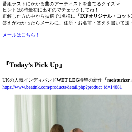
番組ラストにかかる曲のアーティストを当てるクイズ💡
ヒントは8時最初に出すのでチェックしてね！
正解した方の中から抽選で1名様に
「IXPオリジナル・コッ
答えがわかったらメールに、住所・お名前・答えを書いて送っ
メールはこちら！
『Today’s Pick Up』
UKの人気インディバンド
WET LEG
待望の新作
「moisturize
https://www.beatink.com/products/detail.php?product_id=14881