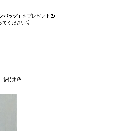
トンバッグ」
をプレゼント🎁
てください👇
r」
を特集💿