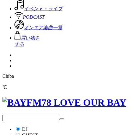
イベント・ライブ
PODCAST
オンエア楽曲一覧
買い物を
する
Chiba
℃
DJ