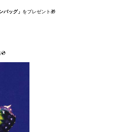
トンバッグ」
をプレゼント🎁
💿