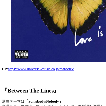
HP:
https://www.universal-music.co.jp/maroon5/
『Between The Lines』
選曲テーマは
「Somebody/Nobody」