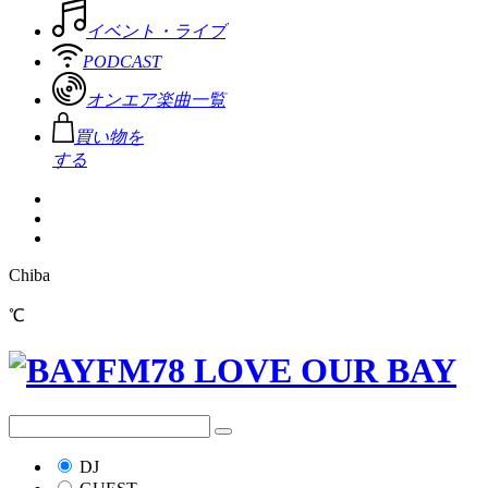
イベント・ライブ
PODCAST
オンエア楽曲一覧
買い物を
する
Chiba
℃
DJ