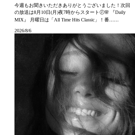
今週もお聞きいただきありがとうございました！次回
の放送は8月10日(月)夜7時からスタート🕖🌸 『Daily
MIX』 月曜日は「All Time Hits Classic」！番……
2026/8/6