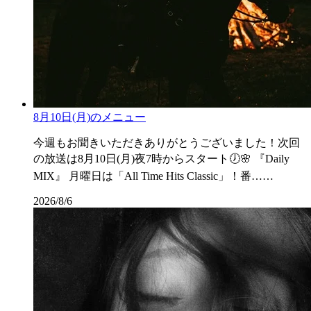
8月10日(月)のメニュー
今週もお聞きいただきありがとうございました！次回
の放送は8月10日(月)夜7時からスタート🕖🌸 『Daily
MIX』 月曜日は「All Time Hits Classic」！番……
2026/8/6