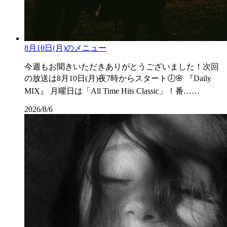
8月10日(月)のメニュー
今週もお聞きいただきありがとうございました！次回
の放送は8月10日(月)夜7時からスタート🕖🌸 『Daily
MIX』 月曜日は「All Time Hits Classic」！番……
2026/8/6