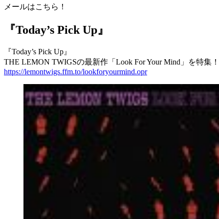
メールはこちら！
『Today’s Pick Up』
『Today’s Pick Up』
THE LEMON TWIGSの最新作「Look For Your Mind」を特集
https://lemontwigs.ffm.to/lookforyourmind.opr