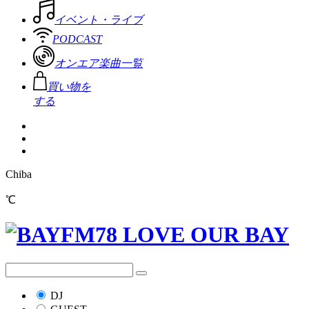
イベント・ライブ
PODCAST
オンエア楽曲一覧
買い物を
する
Chiba
℃
DJ