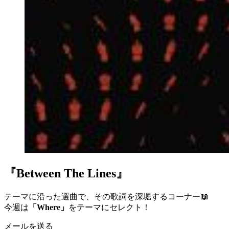
『Between The Lines』
テーマに沿った選曲で、その歌詞を深堀するコーナー📖
今週は
「Where」
をテーマにセレクト！
メールを送る