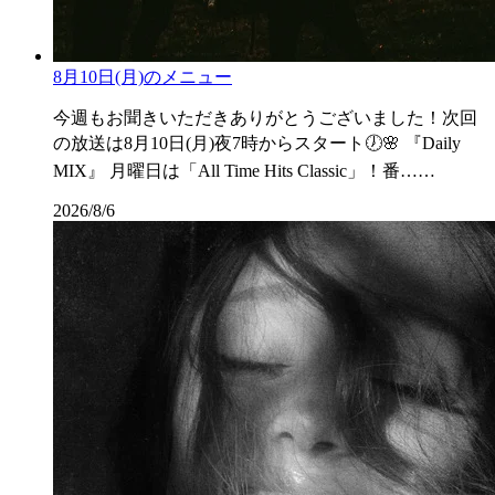
8月10日(月)のメニュー
今週もお聞きいただきありがとうございました！次回
の放送は8月10日(月)夜7時からスタート🕖🌸 『Daily
MIX』 月曜日は「All Time Hits Classic」！番……
2026/8/6