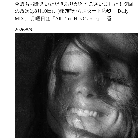
今週もお聞きいただきありがとうございました！次回
の放送は8月10日(月)夜7時からスタート🕖🌸 『Daily
MIX』 月曜日は「All Time Hits Classic」！番……
2026/8/6