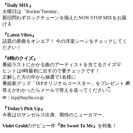
『Daily MIX』
火曜日は「Rockin’Tuesday」
新旧問わずロックチューンを揃えたNON STOP MIXをお届
け🎸
『Latest Vibes』
話題の新曲をオンエア！ 今の洋楽シーンをチェックしてく
ださい！
『8時のクイズ』
番組ラストにかかる曲のアーティストを当てるクイズ💡
ヒントは8時最初に出すので要チェックです！
正解した方の中から抽選で1名様に
番組新グッズ「IXPオリジナルコースター」をプレゼント 🎁
答えがわかったらメールで答えを送ってください👇
✉：ixp@bayfm.co.jp
『Today’s Pick Up』
今夜はロサンゼルス出身、期待のニューカマー、
Violet Grohl
のデビュー作
『Be Sweet To Me』
を特集！