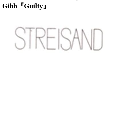
Gibb『Guilty』