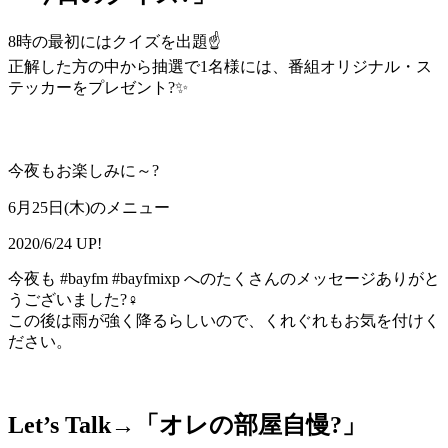
8時の最初にはクイズを出題☝
正解した方の中から抽選で1名様には、番組オリジナル・ス
テッカーをプレゼント?✨
今夜もお楽しみに～?
6月25日(木)のメニュー
2020/6/24 UP!
今夜も #bayfm #bayfmixp へのたくさんのメッセージありがと
うございました?‍♀️
この後は雨が強く降るらしいので、くれぐれもお気を付けく
ださい。
Let’s Talk→「
オレの部屋自慢?
」