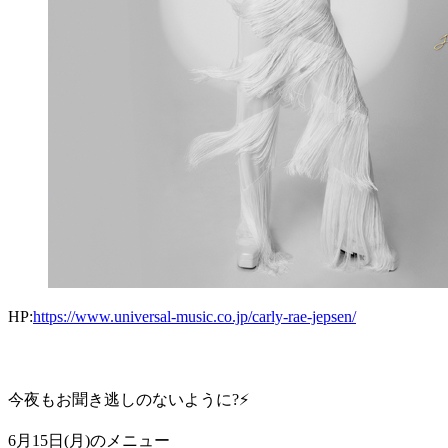
HP:
https://www.universal-music.co.jp/carly-rae-jepsen/
今夜もお聞き逃しのないように?⚡
6月15日(月)のメニュー