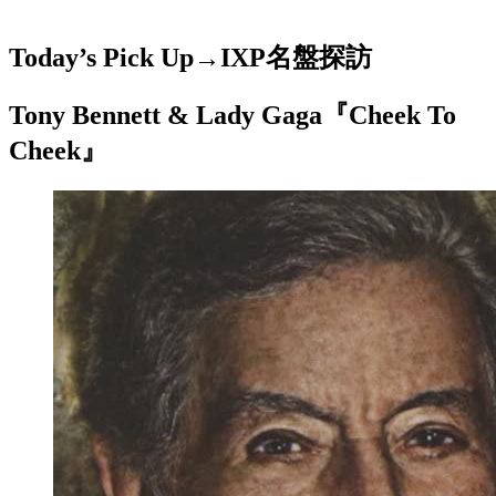
Today’s Pick Up→
IXP名盤探訪
Tony Bennett & Lady Gaga『Cheek To
Cheek』