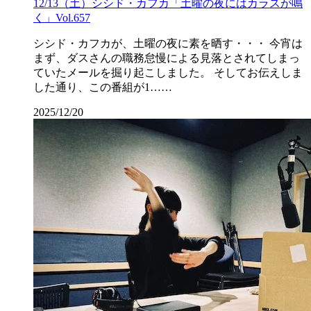
12/13（土）シシド・カフカ「土曜の夜にはカラスが鳴
く」Vol.657
シシド・カフカが、土曜の夜に素を晒す・・・ 今宵は
まず、ダスさんの職務怠慢による見落とされてしまっ
ていたメールを掘り起こしました。 そしてお伝えしま
した通り、この番組が1……
2025/12/20