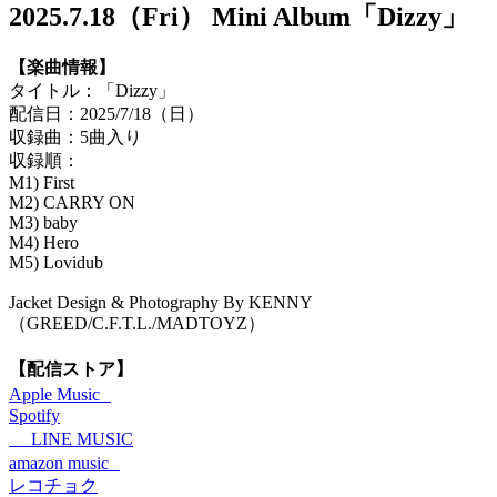
2025.7.18（Fri） Mini Album「Dizzy」
【楽曲情報】
タイトル：「Dizzy」
配信日：2025/7/18（日）
収録曲：5曲入り
収録順：
M1) First
M2) CARRY ON
M3) baby
M4) Hero
M5) Lovidub
Jacket Design & Photography By KENNY
（GREED/C.F.T.L./MADTOYZ）
【配信ストア】
Apple Music
Spotify
LINE MUSIC
amazon music
レコチョク