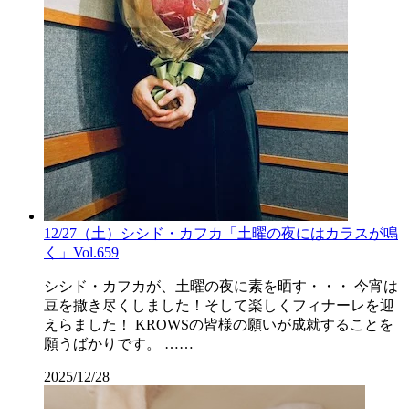
12/27（土）シシド・カフカ「土曜の夜にはカラスが鳴
く」Vol.659
シシド・カフカが、土曜の夜に素を晒す・・・ 今宵は
豆を撒き尽くしました！そして楽しくフィナーレを迎
えらました！ KROWSの皆様の願いが成就することを
願うばかりです。 ……
2025/12/28