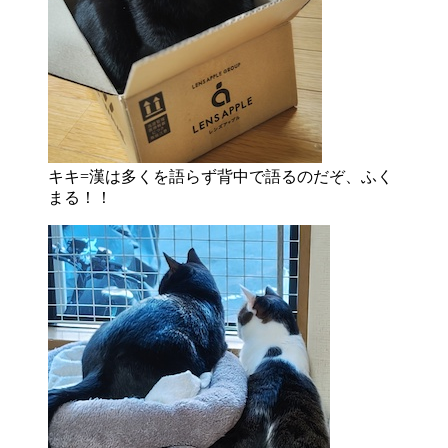
キキ=漢は多くを語らず背中で語るのだぞ、ふく
まる！！