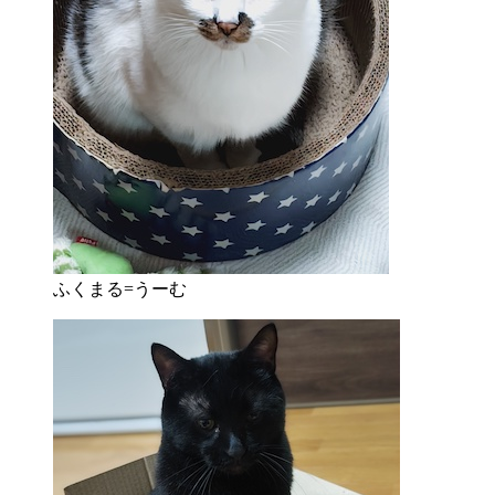
ふくまる=うーむ