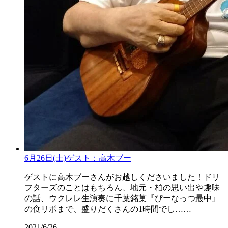
6月26日(土)ゲスト：高木ブー
ゲストに高木ブーさんがお越しくださいました！ドリ
フターズのことはもちろん、地元・柏の思い出や趣味
の話、ウクレレ生演奏に千葉銘菓『ぴーなっつ最中』
の食リポまで、盛りだくさんの1時間でし……
2021/6/26