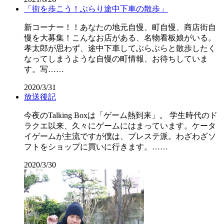
「街を歩こう！ぶらり途中下車の散歩」
新コーナー！！あなたの地元自慢、町自慢、商店街自
慢を大募集！こんなお店がある、名物看板娘がいる。
孝太郎が思わず、途中下車してぶらぶらと散歩したく
なってしまうような自慢の町情報、お待ちしていま
す。写……
2020/3/31
放送後記
今夜のTalking Boxは「ゲーム熱到来」。 学生時代のド
ラクエ以来、久々にゲームにはまっています。ケータ
イゲームが主流ですが僕は、プレステ派。わざわざソ
フトをショップに買いに行きます。……
2020/3/30