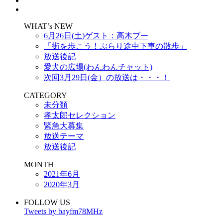
WHAT’s NEW
6月26日(土)ゲスト：高木ブー
「街を歩こう！ぶらり途中下車の散歩」
放送後記
愛犬の広場(わんわんチャット)
次回3月29日(金）の放送は・・・！
CATEGORY
未分類
孝太郎セレクション
緊急大募集
放送テーマ
放送後記
MONTH
2021年6月
2020年3月
FOLLOW US
Tweets by bayfm78MHz