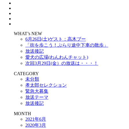
WHAT’s NEW
6月26日(土)ゲスト：高木ブー
「街を歩こう！ぶらり途中下車の散歩」
放送後記
愛犬の広場(わんわんチャット)
次回3月29日(金）の放送は・・・！
CATEGORY
未分類
孝太郎セレクション
緊急大募集
放送テーマ
放送後記
MONTH
2021年6月
2020年3月