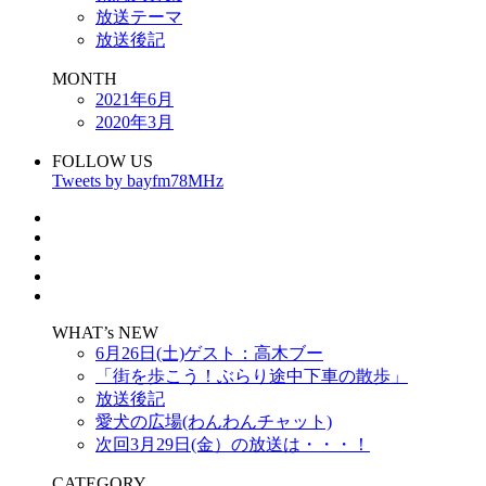
放送テーマ
放送後記
MONTH
2021年6月
2020年3月
FOLLOW US
Tweets by bayfm78MHz
WHAT’s NEW
6月26日(土)ゲスト：高木ブー
「街を歩こう！ぶらり途中下車の散歩」
放送後記
愛犬の広場(わんわんチャット)
次回3月29日(金）の放送は・・・！
CATEGORY