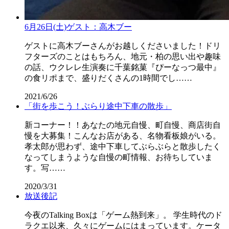
6月26日(土)ゲスト：高木ブー
ゲストに高木ブーさんがお越しくださいました！ドリ
フターズのことはもちろん、地元・柏の思い出や趣味
の話、ウクレレ生演奏に千葉銘菓『ぴーなっつ最中』
の食リポまで、盛りだくさんの1時間でし……
2021/6/26
「街を歩こう！ぶらり途中下車の散歩」
新コーナー！！あなたの地元自慢、町自慢、商店街自
慢を大募集！こんなお店がある、名物看板娘がいる。
孝太郎が思わず、途中下車してぶらぶらと散歩したく
なってしまうような自慢の町情報、お待ちしていま
す。写……
2020/3/31
放送後記
今夜のTalking Boxは「ゲーム熱到来」。 学生時代のド
ラクエ以来、久々にゲームにはまっています。ケータ