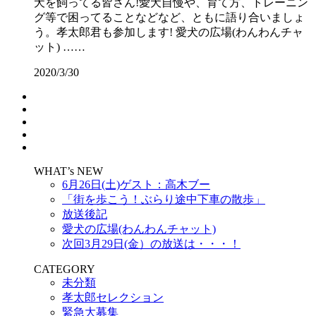
犬を飼ってる皆さん!愛犬自慢や、育て方、トレーニン
グ等で困ってることなどなど、ともに語り合いましょ
う。孝太郎君も参加します! 愛犬の広場(わんわんチャ
ット) ……
2020/3/30
WHAT’s NEW
6月26日(土)ゲスト：高木ブー
「街を歩こう！ぶらり途中下車の散歩」
放送後記
愛犬の広場(わんわんチャット)
次回3月29日(金）の放送は・・・！
CATEGORY
未分類
孝太郎セレクション
緊急大募集