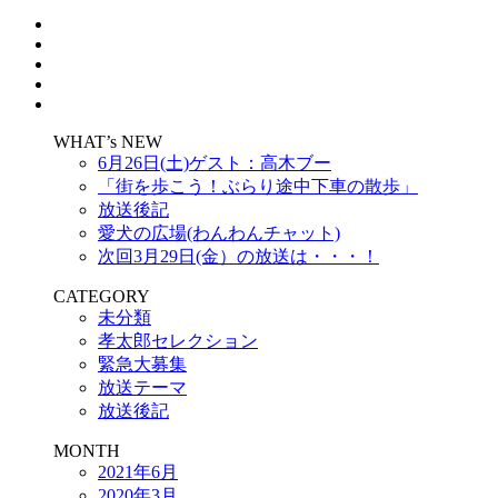
WHAT’s NEW
6月26日(土)ゲスト：高木ブー
「街を歩こう！ぶらり途中下車の散歩」
放送後記
愛犬の広場(わんわんチャット)
次回3月29日(金）の放送は・・・！
CATEGORY
未分類
孝太郎セレクション
緊急大募集
放送テーマ
放送後記
MONTH
2021年6月
2020年3月