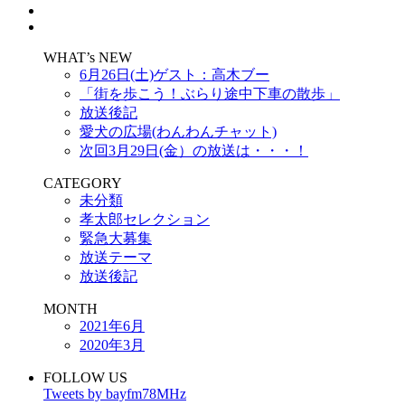
WHAT’s NEW
6月26日(土)ゲスト：高木ブー
「街を歩こう！ぶらり途中下車の散歩」
放送後記
愛犬の広場(わんわんチャット)
次回3月29日(金）の放送は・・・！
CATEGORY
未分類
孝太郎セレクション
緊急大募集
放送テーマ
放送後記
MONTH
2021年6月
2020年3月
FOLLOW US
Tweets by bayfm78MHz