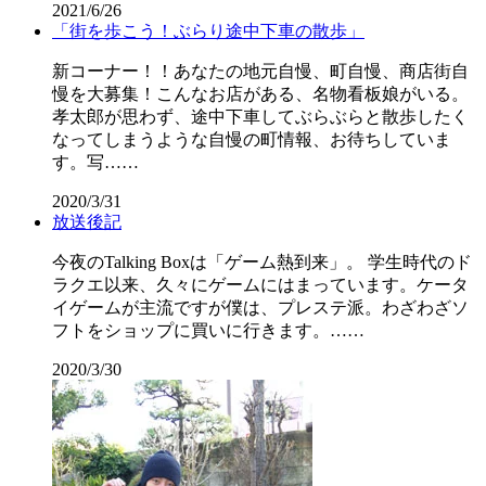
2021/6/26
「街を歩こう！ぶらり途中下車の散歩」
新コーナー！！あなたの地元自慢、町自慢、商店街自
慢を大募集！こんなお店がある、名物看板娘がいる。
孝太郎が思わず、途中下車してぶらぶらと散歩したく
なってしまうような自慢の町情報、お待ちしていま
す。写……
2020/3/31
放送後記
今夜のTalking Boxは「ゲーム熱到来」。 学生時代のド
ラクエ以来、久々にゲームにはまっています。ケータ
イゲームが主流ですが僕は、プレステ派。わざわざソ
フトをショップに買いに行きます。……
2020/3/30