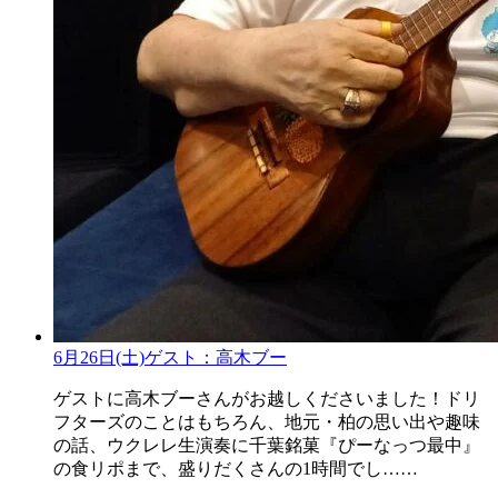
6月26日(土)ゲスト：高木ブー
ゲストに高木ブーさんがお越しくださいました！ドリ
フターズのことはもちろん、地元・柏の思い出や趣味
の話、ウクレレ生演奏に千葉銘菓『ぴーなっつ最中』
の食リポまで、盛りだくさんの1時間でし……