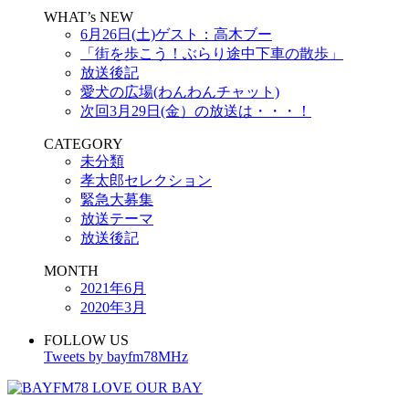
WHAT’s NEW
6月26日(土)ゲスト：高木ブー
「街を歩こう！ぶらり途中下車の散歩」
放送後記
愛犬の広場(わんわんチャット)
次回3月29日(金）の放送は・・・！
CATEGORY
未分類
孝太郎セレクション
緊急大募集
放送テーマ
放送後記
MONTH
2021年6月
2020年3月
FOLLOW US
Tweets by bayfm78MHz