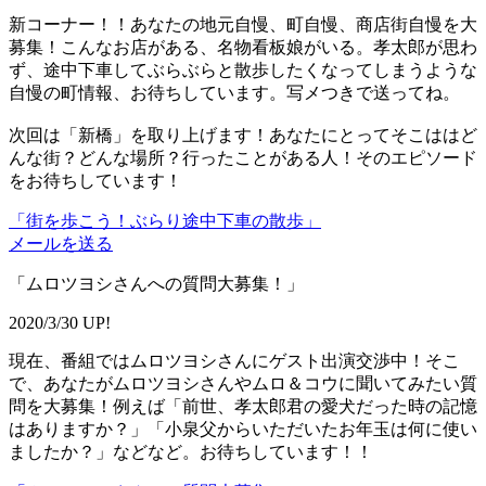
新コーナー！！あなたの地元自慢、町自慢、商店街自慢を大
募集！こんなお店がある、名物看板娘がいる。孝太郎が思わ
ず、途中下車してぶらぶらと散歩したくなってしまうような
自慢の町情報、お待ちしています。写メつきで送ってね。
次回は「新橋」を取り上げます！あなたにとってそこははど
んな街？どんな場所？行ったことがある人！そのエピソード
をお待ちしています！
「街を歩こう！ぶらり途中下車の散歩」
メールを送る
「ムロツヨシさんへの質問大募集！」
2020/3/30 UP!
現在、番組ではムロツヨシさんにゲスト出演交渉中！そこ
で、あなたがムロツヨシさんやムロ＆コウに聞いてみたい質
問を大募集！例えば「前世、孝太郎君の愛犬だった時の記憶
はありますか？」「小泉父からいただいたお年玉は何に使い
ましたか？」などなど。お待ちしています！！