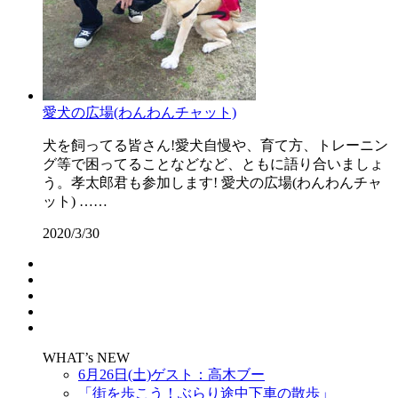
愛犬の広場(わんわんチャット)
犬を飼ってる皆さん!愛犬自慢や、育て方、トレーニン
グ等で困ってることなどなど、ともに語り合いましょ
う。孝太郎君も参加します! 愛犬の広場(わんわんチャ
ット) ……
2020/3/30
WHAT’s NEW
6月26日(土)ゲスト：高木ブー
「街を歩こう！ぶらり途中下車の散歩」