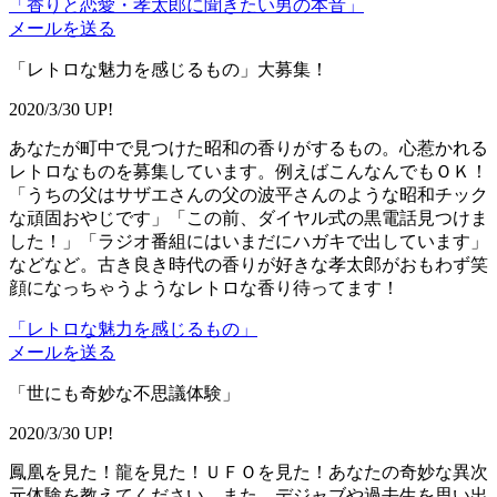
「香りと恋愛・孝太郎に聞きたい男の本音」
メールを送る
「レトロな魅力を感じるもの」大募集！
2020/3/30 UP!
あなたが町中で見つけた昭和の香りがするもの。心惹かれる
レトロなものを募集しています。例えばこんなんでもＯＫ！
「うちの父はサザエさんの父の波平さんのような昭和チック
な頑固おやじです」「この前、ダイヤル式の黒電話見つけま
した！」「ラジオ番組にはいまだにハガキで出しています」
などなど。古き良き時代の香りが好きな孝太郎がおもわず笑
顔になっちゃうようなレトロな香り待ってます！
「レトロな魅力を感じるもの」
メールを送る
「世にも奇妙な不思議体験」
2020/3/30 UP!
鳳凰を見た！龍を見た！ＵＦＯを見た！あなたの奇妙な異次
元体験を教えてください。また、デジャブや過去生を思い出