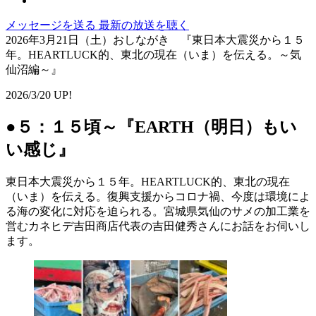
メッセージを送る
最新の放送を聴く
2026年3月21日（土）おしながき 『東日本大震災から１５
年。HEARTLUCK的、東北の現在（いま）を伝える。～気
仙沼編～』
2026/3/20 UP!
●５：１５頃～『EARTH（明日）もい
い感じ』
東日本大震災から１５年。HEARTLUCK的、東北の現在
（いま）を伝える。復興支援からコロナ禍、今度は環境によ
る海の変化に対応を迫られる。宮城県気仙のサメの加工業を
営むカネヒデ吉田商店代表の吉田健秀さんにお話をお伺いし
ます。