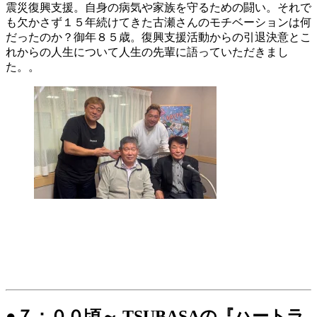
震災復興支援。自身の病気や家族を守るための闘い。それで
も欠かさず１５年続けてきた古瀬さんのモチベーションは何
だったのか？御年８５歳。復興支援活動からの引退決意とこ
れからの人生について人生の先輩に語っていただきまし
た。。
●７：００頃～ TSUBASAの『ハートラ