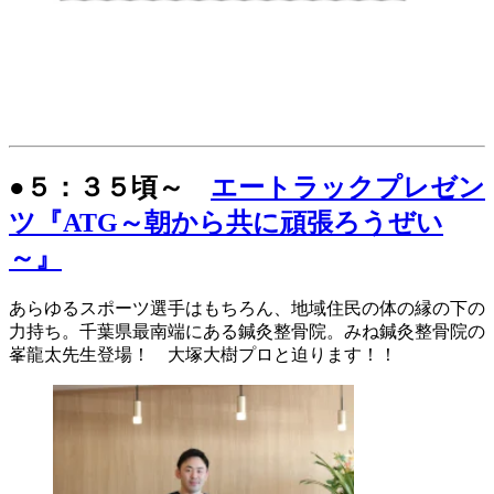
●５：３５頃～
エートラックプレゼン
ツ『ATG～朝から共に頑張ろうぜい
～』
あらゆるスポーツ選手はもちろん、地域住民の体の縁の下の
力持ち。千葉県最南端にある鍼灸整骨院。みね鍼灸整骨院の
峯龍太先生登場！ 大塚大樹プロと迫ります！！