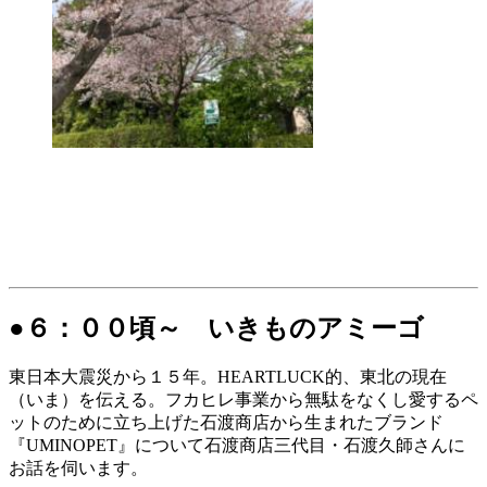
●６：００頃～ いきものアミーゴ
東日本大震災から１５年。HEARTLUCK的、東北の現在
（いま）を伝える。フカヒレ事業から無駄をなくし愛するペ
ットのために立ち上げた石渡商店から生まれたブランド
『UMINOPET』について石渡商店三代目・石渡久師さんに
お話を伺います。