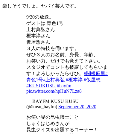
楽しそうでしょ。ヤバイ芸人です。
9/20の放送。
ゲストは 青色1号
上村典弘さん
榎本淳さん
仮屋想さん
３人の特技を伺います。
ぜひ３人のお名前、身長、年齢、
お笑い力、だけでも覚えて下さい。
スタジオでコントも披露してもらいま
す！よろしかったらぜひ。
#関根麻里
#
青色1号
#上村典弘
#榎本淳
#仮屋想
#KUSUKUSU
#bayfm
pic.twitter.com/hpHuN7Lza8
— BAYFM KUSU KUSU
(@kusu_bayfm)
September 20, 2020
お笑い界の昆虫博士こと
しゅくはじめさんが
昆虫クイズを出題するコーナー！