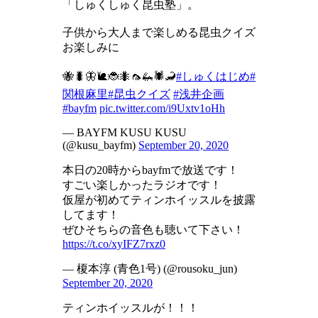
「しゅくしゅく昆虫塾」。
子供から大人まで楽しめる昆虫クイズ
お楽しみに
🐝🐛🦋🐌🐞🐜🦟🦗🕷🦂
#しゅくはじめ
#
関根麻里
#昆虫クイズ
#浅井企画
#bayfm
pic.twitter.com/i9Uxtv1oHh
— BAYFM KUSU KUSU
(@kusu_bayfm)
September 20, 2020
本日の20時からbayfmで放送です！
すごい楽しかったラジオです！
仮屋が初めてティンホイッスルを披露
してます！
ぜひそちらの音色も聴いて下さい！
https://t.co/xyIFZ7rxz0
— 榎本淳 (青色1号) (@rousoku_jun)
September 20, 2020
ティンホイッスルが！！！