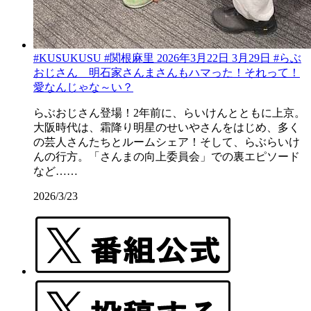
#KUSUKUSU #関根麻里 2026年3月22日 3月29日 #らぶ
おじさん 明石家さんまさんもハマった！それって！
愛なんじゃな～い？
らぶおじさん登場！2年前に、らいけんとともに上京。
大阪時代は、霜降り明星のせいやさんをはじめ、多く
の芸人さんたちとルームシェア！そして、らぶらいけ
んの行方。「さんまの向上委員会」での裏エピソード
など……
2026/3/23