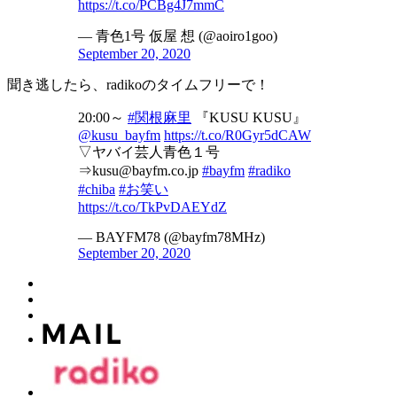
https://t.co/PCBg4J7mmC
— 青色1号 仮屋 想 (@aoiro1goo)
September 20, 2020
聞き逃したら、radikoのタイムフリーで！
20:00～
#関根麻里
『KUSU KUSU』
@kusu_bayfm
https://t.co/R0Gyr5dCAW
▽ヤバイ芸人青色１号
⇒kusu@bayfm.co.jp
#bayfm
#radiko
#chiba
#お笑い
https://t.co/TkPvDAEYdZ
— BAYFM78 (@bayfm78MHz)
September 20, 2020