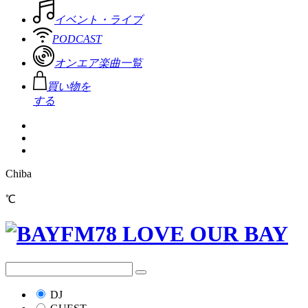
イベント・ライブ
PODCAST
オンエア楽曲一覧
買い物を
する
Chiba
℃
DJ