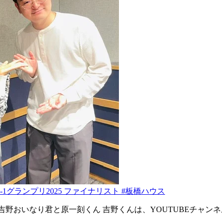
ん M-1グランプリ2025 ファイナリスト #板橋ハウス
んの吉野おいなり君と原一刻くん 吉野くんは、YOUTUBEチャ